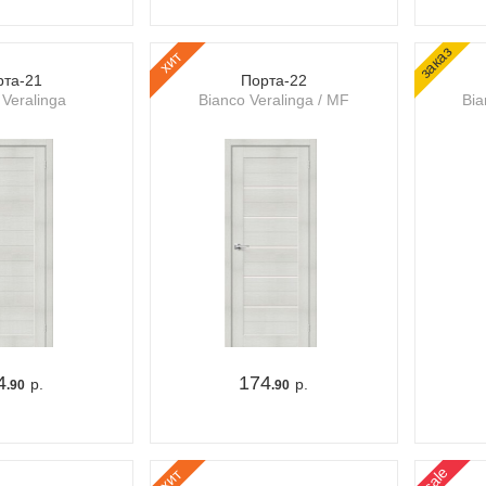
заказ
хит
рта-21
Порта-22
 Veralinga
Bianco Veralinga / MF
Bia
4
174
р.
р.
.90
.90
sale
хит