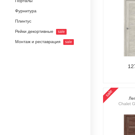
Порталы
Фурнитура
Плинтус
Рейки декортивные
sale
Монтаж и реставрация
sale
12
sale
Ле
Chalet 