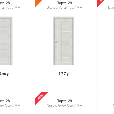
рта-28
Порта-29
ralinga / MF
Bianco Veralinga / MF
Bia
4
177
р.
р.
.90
sale
рта-28
Порта-29
rey Oak / MF
Nordic Grey Oak / MF