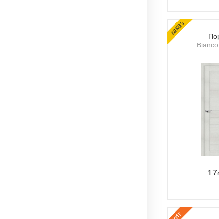
заказ
По
Bianco
17
хит