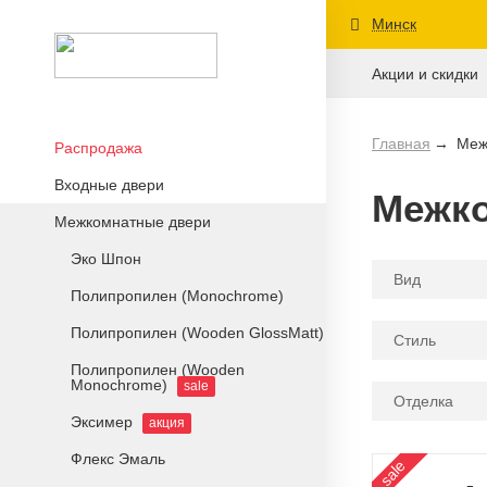
Минск
Акции и скидки
Главная
Меж
Распродажа
Входные двери
Межко
Межкомнатные двери
Эко Шпон
Вид
Полипропилен (Monochrome)
Полипропилен (Wooden GlossMatt)
Стиль
Полипропилен (Wooden
Monochrome)
sale
Отделка
Эксимер
акция
Флекс Эмаль
sale