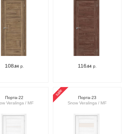
108
116
р.
р.
.84
.64
sale
Порта-22
Порта-23
ow Veralinga / MF
Snow Veralinga / MF