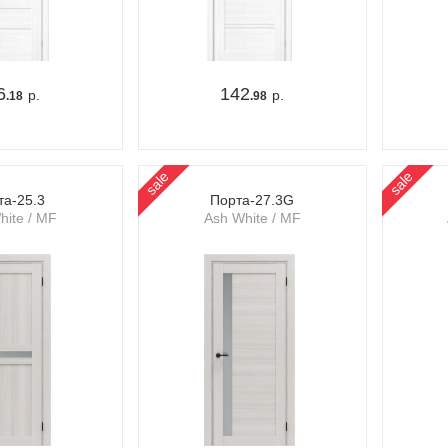
6
142
р.
р.
.18
.98
sale
sale
та-25.3
Порта-27.3G
hite / MF
Ash White / MF