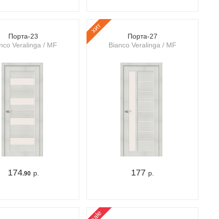
хит
Порта-23
Порта-27
nco Veralinga / MF
Bianco Veralinga / MF
174
177
р.
р.
.90
sale