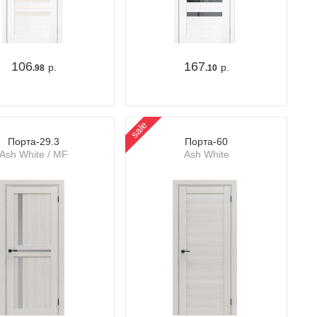
106
167
р.
р.
.98
.10
sale
Порта-29.3
Порта-60
Ash White / MF
Ash White