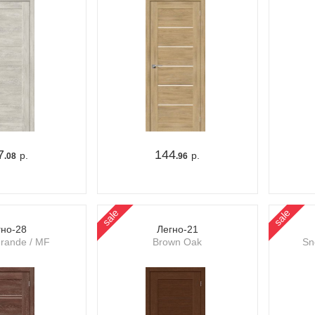
7
144
р.
р.
.08
.96
sale
sale
гно-28
Легно-21
Grande / MF
Brown Oak
Sn