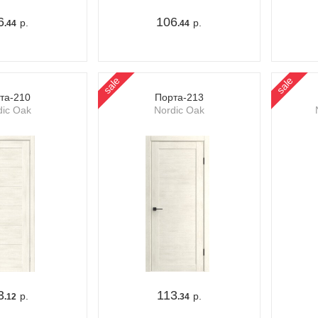
6
106
р.
р.
.44
.44
sale
sale
та-210
Порта-213
dic Oak
Nordic Oak
3
113
р.
р.
.12
.34