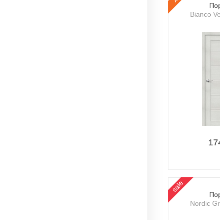
По
Bianco Ve
17
sale
По
Nordic G