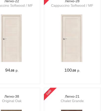
Легно-22
Легно-28
ccino Softwood / MF
Cappuccino Softwood / MF
94
100
р.
р.
.08
.08
sale
Легно-38
Легно-21
Original Oak
Chalet Grande