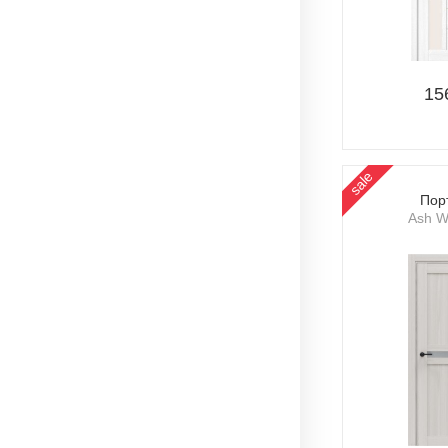
15
sale
Пор
Ash W