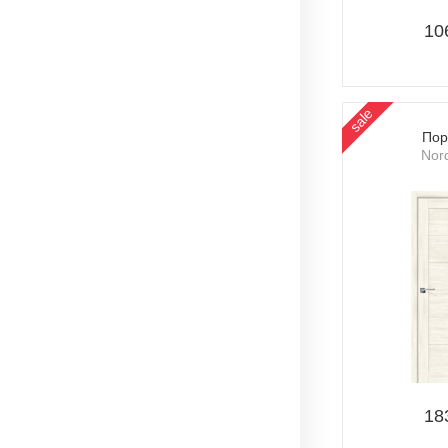
10
sale
Пор
Nor
18