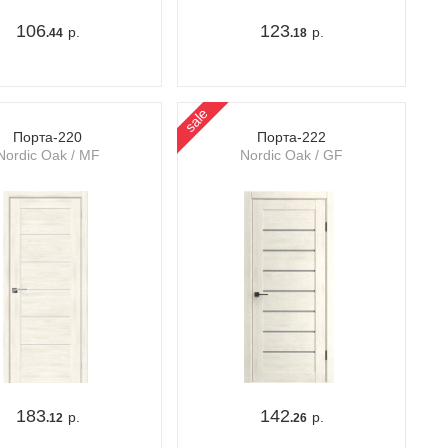
106
123
р.
р.
.44
.18
sale
Порта-220
Порта-222
Nordic Oak / MF
Nordic Oak / GF
183
142
р.
р.
.12
.26