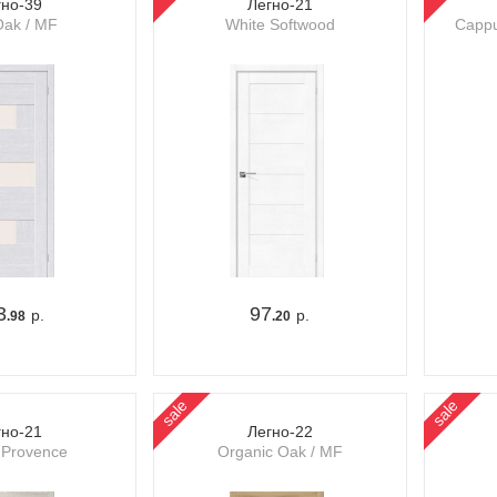
гно-39
Легно-21
Oak / MF
White Softwood
Cappu
3
97
р.
р.
.98
.20
sale
sale
гно-21
Легно-22
 Provence
Organic Oak / MF