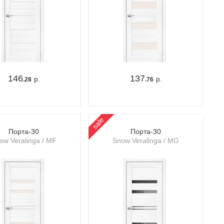
146
137
р.
р.
.28
.76
sale
Порта-30
Порта-30
ow Veralinga / MF
Snow Veralinga / MG