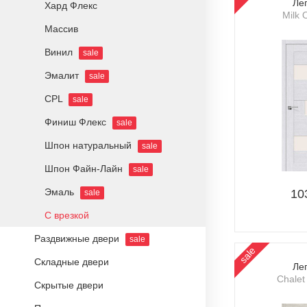
Ле
Хард Флекс
Milk 
Массив
Винил
sale
Эмалит
sale
CPL
sale
Финиш Флекс
sale
Шпон натуральный
sale
Шпон Файн-Лайн
sale
Эмаль
10
sale
С врезкой
Раздвижные двери
sale
sale
Складные двери
Ле
Chalet
Скрытые двери