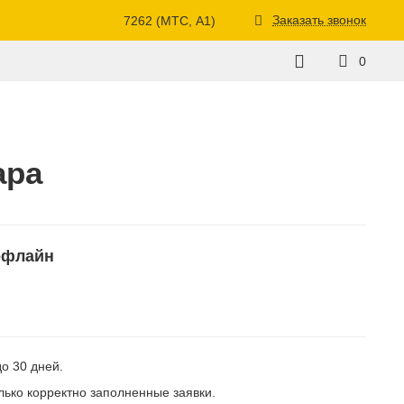
Заказать звонок
7262 (МТС, A1)
0
ара
офлайн
о 30 дней.
ько корректно заполненные заявки.