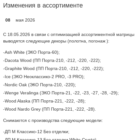
Изменения в ассортименте
08
мая 2026
С 18.05.2026 в связи с оптимизацией ассортиментной матрицы
выводятся следующие декоры (полотна, погонаж ):
Ash White (ЭКО Порта-60);
Dacota Wood (ПП Порта-210, -212, -220, -222);
Graphite Wood (ПП Порта-210, -212, -220, -222);
Ice (ЭКО Неоклассико-2 PRO, -3 PRO);
Nordic Oak (ЭКО Порта-210, -220);
Wenge Veralinga (ЭКО Порта-21, -22, -23, -27, -28, -29);
Wood Alaska (ПП Порта-221, -222, -28);
Wood Nardo Grey (ПП Порта-221, -222, -28).
Снимаются с производства следующие модели:
ДП М Классико-12 Без отделки;
ДП М Классико-13 Без отделки White Crystal;