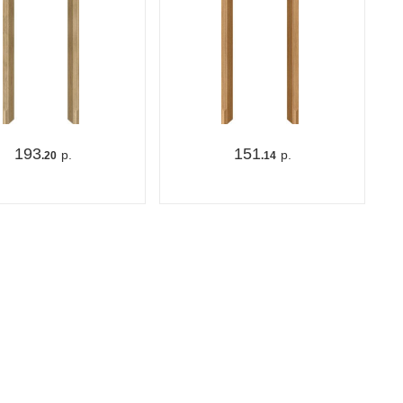
193
151
р.
р.
.20
.14