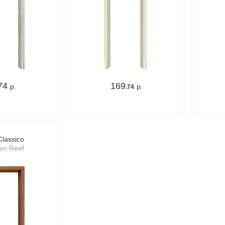
74
169
р.
р.
.74
Classico
en Reef