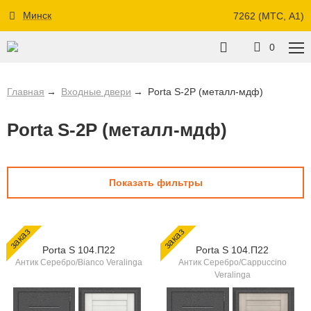
Минск
7262 (МТС, A1)
0
Главная
Входные двери
Porta S-2P (металл-мдф)
Porta S-2P (металл-мдф)
Показать фильтры
заказ
заказ
Porta S 104.П22
Porta S 104.П22
Антик Серебро/Bianco Veralinga
Антик Серебро/Cappuccino
Veralinga