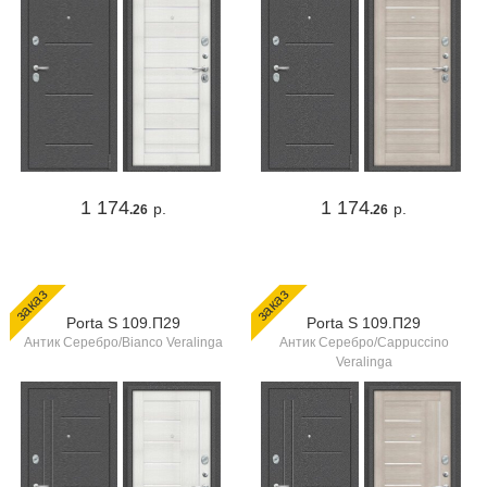
1 174
1 174
р.
р.
.26
.26
заказ
заказ
Porta S 109.П29
Porta S 109.П29
Антик Серебро/Bianco Veralinga
Антик Серебро/Cappuccino
Veralinga