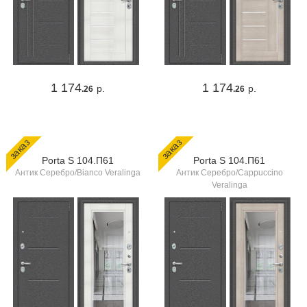
1 174
1 174
р.
р.
.26
.26
заказ
заказ
Porta S 104.П61
Porta S 104.П61
Антик Серебро/Bianco Veralinga
Антик Серебро/Cappuccino
Veralinga