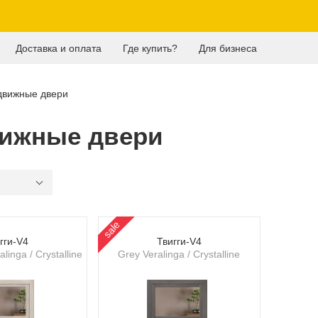
Доставка и оплата
Где купить?
Для бизнеса
движные двери
ижные двери
sale
гги-V4
Твигги-V4
linga / Crystalline
Grey Veralinga / Crystalline