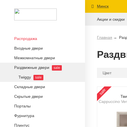
Минск
Акции и скидки
Главная
Раз
Распродажа
Входные двери
Раздв
Межкомнатные двери
Раздвижные двери
sale
Цвет
Twiggy
sale
Складные двери
sale
Скрытые двери
Тви
Cappuccino Vera
Порталы
Фурнитура
Плинтус