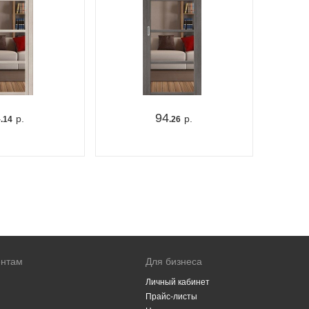
4
94
р.
р.
.14
.26
ентам
Для бизнеса
Личный кабинет
Прайс-листы