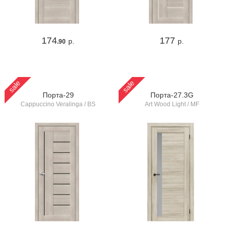
174
177
р.
р.
.90
sale
sale
Порта-29
Порта-27.3G
Cappuccino Veralinga / BS
Art Wood Light / MF