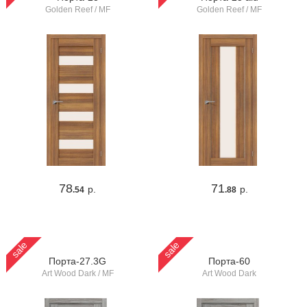
Golden Reef / MF
Golden Reef / MF
78
71
р.
р.
.54
.88
sale
sale
Порта-27.3G
Порта-60
Art Wood Dark / MF
Art Wood Dark