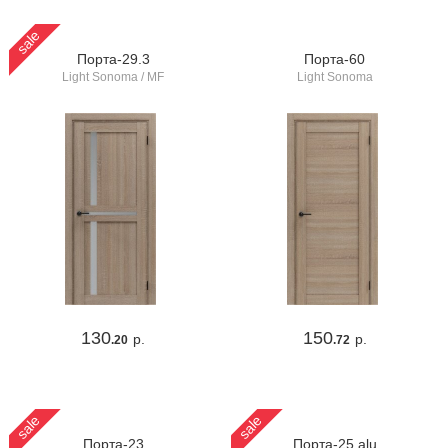
sale
Порта-29.3
Порта-60
Light Sonoma / MF
Light Sonoma
130
150
р.
р.
.20
.72
sale
sale
Порта-23
Порта-25 alu