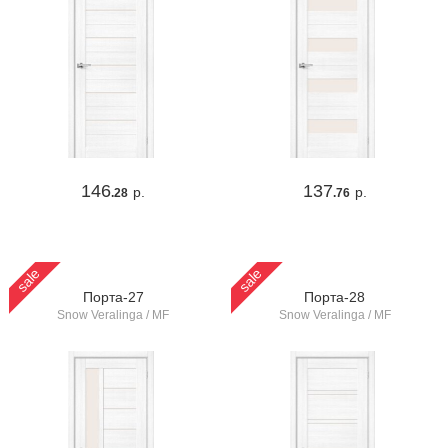
146
137
р.
р.
.28
.76
sale
sale
Порта-27
Порта-28
Snow Veralinga / MF
Snow Veralinga / MF