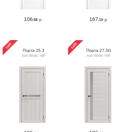
106
167
р.
р.
.98
.10
sale
sale
Порта-25.3
Порта-27.3G
Ash White / MF
Ash White / MF