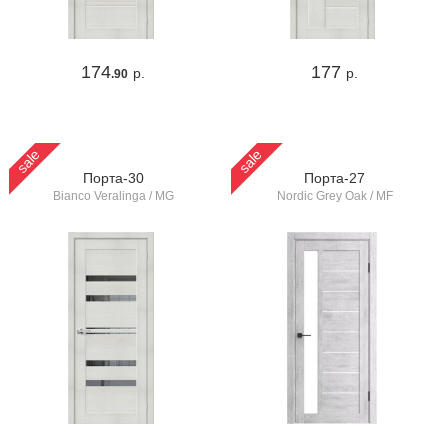
174
177
р.
р.
.90
sale
sale
Порта-30
Порта-27
Bianco Veralinga / MG
Nordic Grey Oak / MF