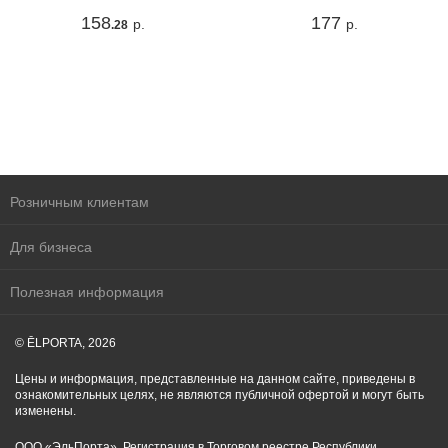
158
177
р.
р.
.28
Розничным клиентам
Для бизнеса
Полезная информация
© ĒLPORTA, 2026
Цены и информация, представленные на данном сайте, приведены в
ознакомительных целях, не являются публичной офертой и могут быть
изменены.
ООО «ЭльПорта». Регистрация в Торговом реестре Республики