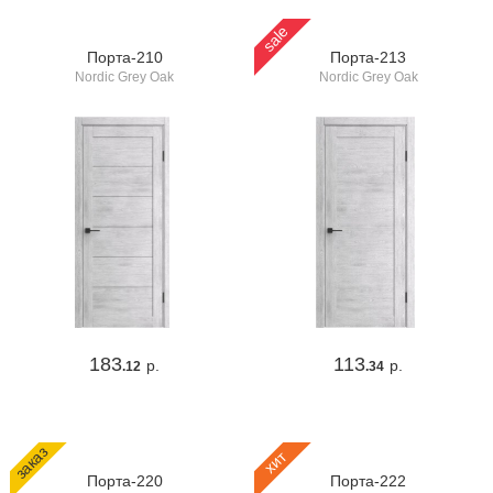
sale
Порта-210
Порта-213
Nordic Grey Oak
Nordic Grey Oak
183
113
р.
р.
.12
.34
заказ
хит
Порта-220
Порта-222