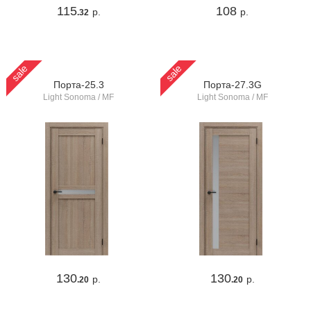
115
108
р.
р.
.32
sale
sale
Порта-25.3
Порта-27.3G
Light Sonoma / MF
Light Sonoma / MF
130
130
р.
р.
.20
.20