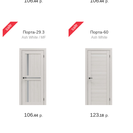
106
106
р.
р.
.44
.44
sale
sale
Порта-29.3
Порта-60
Ash White / MF
Ash White
106
123
р.
р.
.44
.18