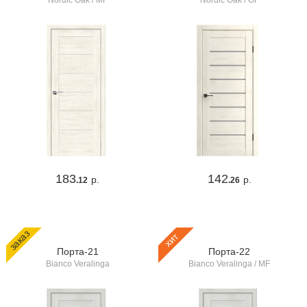
Nordic Oak / MF
Nordic Oak / GF
183
142
р.
р.
.12
.26
заказ
хит
Порта-21
Порта-22
Bianco Veralinga
Bianco Veralinga / MF