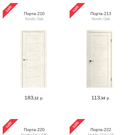
sale
sale
Порта-210
Порта-213
Nordic Oak
Nordic Oak
183
113
р.
р.
.12
.34
sale
sale
Порта-220
Порта-222