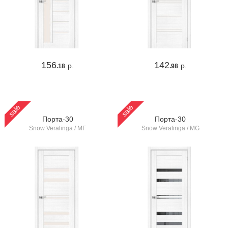
156
142
р.
р.
.18
.98
sale
sale
Порта-30
Порта-30
Snow Veralinga / MF
Snow Veralinga / MG