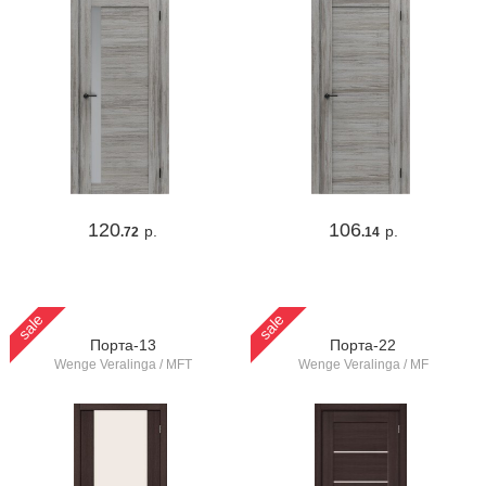
120
106
р.
р.
.72
.14
sale
sale
Порта-13
Порта-22
Wenge Veralinga / MFT
Wenge Veralinga / MF