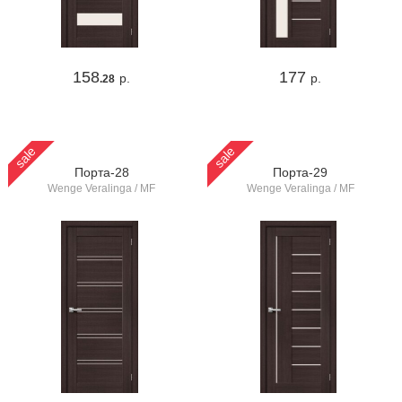
158
177
р.
р.
.28
sale
sale
Порта-28
Порта-29
Wenge Veralinga / MF
Wenge Veralinga / MF