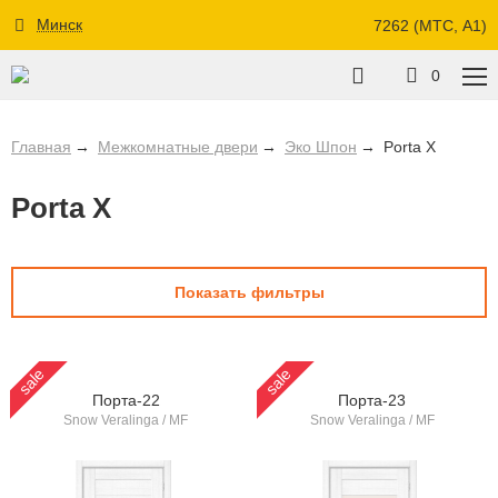
Минск
7262 (МТС, A1)
0
Главная
Межкомнатные двери
Эко Шпон
Porta X
Porta X
Показать фильтры
sale
sale
Порта-22
Порта-23
Snow Veralinga / MF
Snow Veralinga / MF