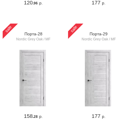
120
177
р.
р.
.96
sale
sale
Порта-28
Порта-29
Nordic Grey Oak / MF
Nordic Grey Oak / MF
158
177
р.
р.
.28