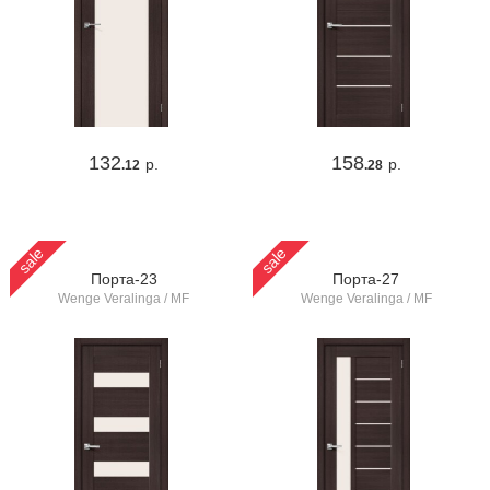
132
158
р.
р.
.12
.28
sale
sale
Порта-23
Порта-27
Wenge Veralinga / MF
Wenge Veralinga / MF