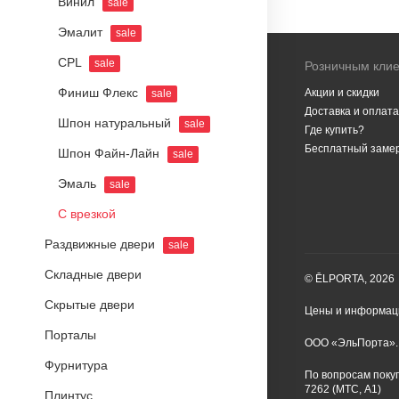
Винил
sale
Эмалит
sale
CPL
sale
Розничным кли
Финиш Флекс
Акции и скидки
sale
Доставка и оплата
Шпон натуральный
sale
Где купить?
Бесплатный заме
Шпон Файн-Лайн
sale
Эмаль
sale
С врезкой
Раздвижные двери
sale
Складные двери
© ĒLPORTA, 2026
Скрытые двери
Цены и информаци
Порталы
ООО «ЭльПорта». 
Фурнитура
По вопросам покуп
7262 (МТС, A1)
Плинтус