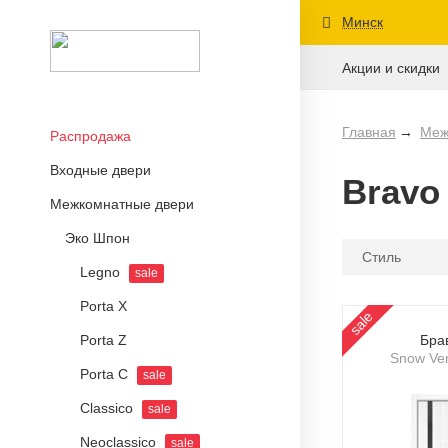
Минск
Акции и скидки
Главная
Меж
Распродажа
Входные двери
Bravo
Межкомнатные двери
Эко Шпон
Стиль
Legno
sale
Porta X
sale
Porta Z
Бра
Snow Ver
Porta C
sale
Classico
sale
Neoclassico
sale