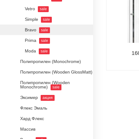
Vetro
sale
Simple
sale
Bravo
sale
Prima
sale
Moda
sale
16
Полипропилен (Monochrome)
Полипропилен (Wooden GlossMatt)
Полипропилен (Wooden
Monochrome)
sale
Эксимер
акция
Флекс Эмаль
Хард Флекс
Массив