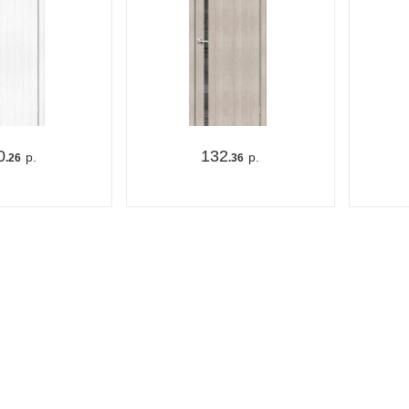
0
132
р.
р.
.26
.36