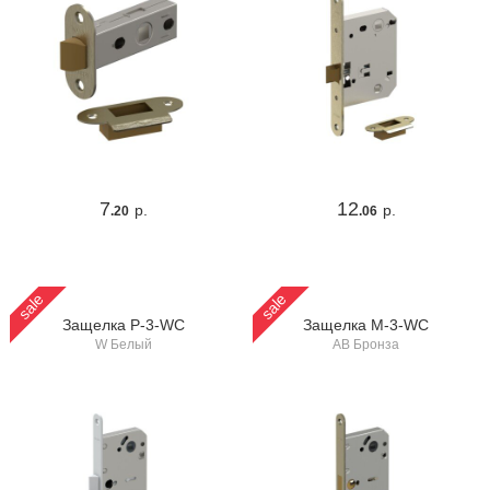
7
12
р.
р.
.20
.06
sale
sale
Защелка P-3-WC
Защелка M-3-WC
W Белый
AB Бронза