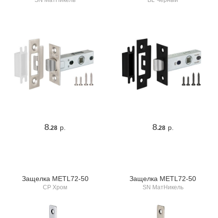
SN МатНикель
BL Черный
8
8
р.
р.
.28
.28
Защелка METL72-50
Защелка METL72-50
CP Хром
SN МатНикель