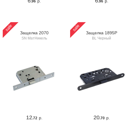
6
6
р.
р.
.96
.96
sale
sale
Защелка 2070
Защелка 1895P
SN МатНикель
BL Черный
12
20
р.
р.
.72
.70