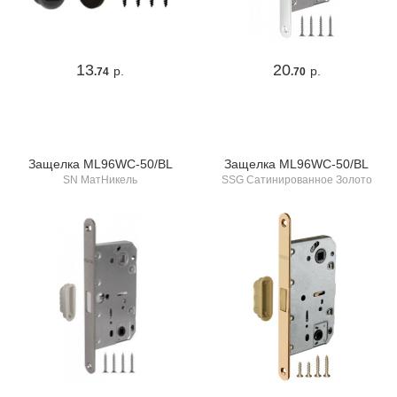
13
20
р.
р.
.74
.70
Защелка ML96WC-50/BL
Защелка ML96WC-50/BL
SN МатНикель
SSG Сатинированное Золото