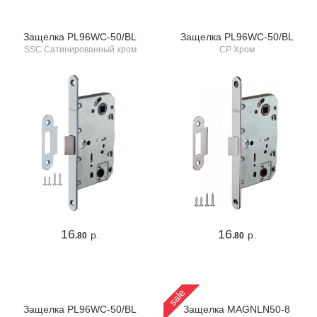
Защелка PL96WC-50/BL
Защелка PL96WC-50/BL
SSC Сатинированный хром
CP Хром
16
16
р.
р.
.80
.80
sale
Защелка PL96WC-50/BL
Защелка MAGNLN50-8