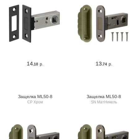
14
13
р.
р.
.10
.74
Защелка ML50-8
Защелка ML50-8
CP Хром
SN МатНикель