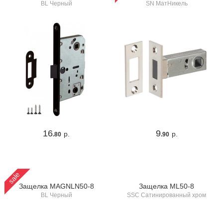
BL Черный
SN МатНикель
16
9
р.
р.
.80
.90
sale
Защелка MAGNLN50-8
Защелка ML50-8
BL Черный
SSC Сатинированный хром