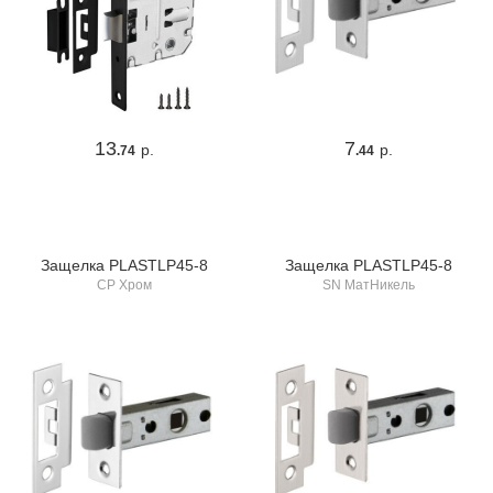
13
7
р.
р.
.74
.44
Защелка PLASTLP45-8
Защелка PLASTLP45-8
CP Хром
SN МатНикель