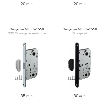
20
20
р.
р.
.70
.70
Защелка ML96WC-50
Защелка ML96WC-50
SSC Сатинированный хром
BL Черный
35
30
р.
р.
.76
.42