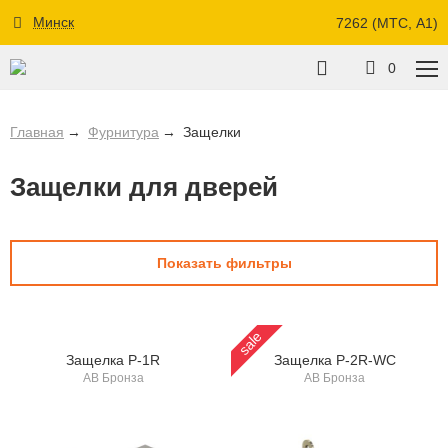
Минск
7262 (МТС, A1)
0
Главная
Фурнитура
Защелки
Защелки для дверей
Показать фильтры
sale
Защелка P-1R
Защелка P-2R-WC
AB Бронза
AB Бронза