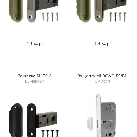
13
13
р.
р.
.74
.74
Защелка ML50-8
Защелка ML96WC-50/BL
BL Черный
CP Хром