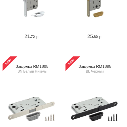
21
25
р.
р.
.72
.80
sale
sale
Защелка RM1895
Защелка RM1895
SN Белый Никель
BL Черный