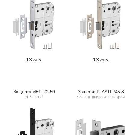
13
13
р.
р.
.74
.74
Защелка METL72-50
Защелка PLASTLP45-8
BL Черный
SSC Сатинированный хром