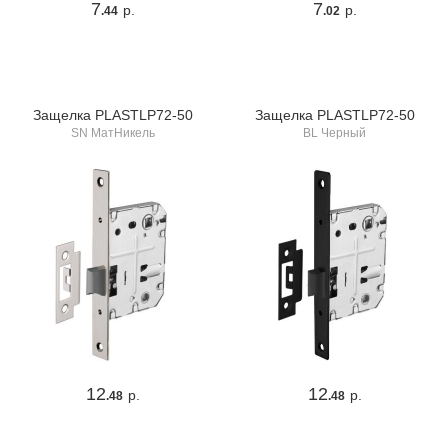
7
7
р.
р.
.44
.02
Защелка PLASTLP72-50
Защелка PLASTLP72-50
SN МатНикель
BL Черный
12
12
р.
р.
.48
.48