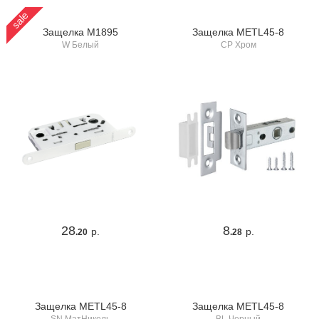
sale
Защелка M1895
Защелка METL45-8
W Белый
CP Хром
28
8
р.
р.
.20
.28
Защелка METL45-8
Защелка METL45-8