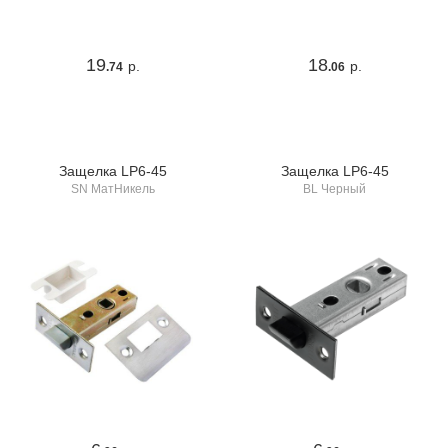
19
18
р.
р.
.74
.06
Защелка LP6-45
Защелка LP6-45
SN МатНикель
BL Черный