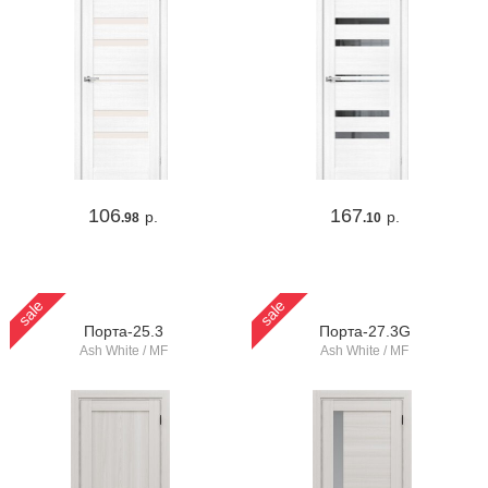
106
167
р.
р.
.98
.10
sale
sale
Порта-25.3
Порта-27.3G
Ash White / MF
Ash White / MF