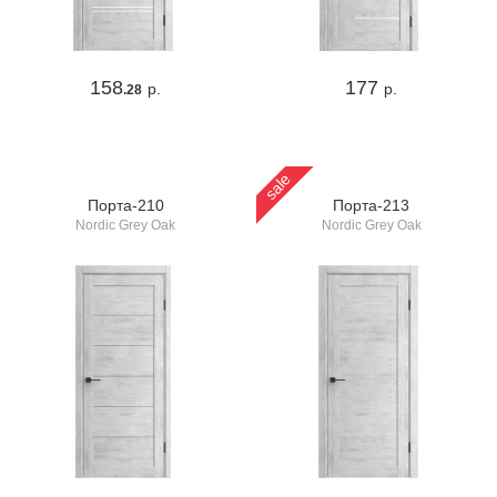
158
177
р.
р.
.28
sale
Порта-210
Порта-213
Nordic Grey Oak
Nordic Grey Oak