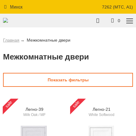
Минск
7262 (МТС, A1)
0
Главная
Межкомнатные двери
Межкомнатные двери
Показать фильтры
sale
sale
Легно-39
Легно-21
Milk Oak / MF
White Softwood