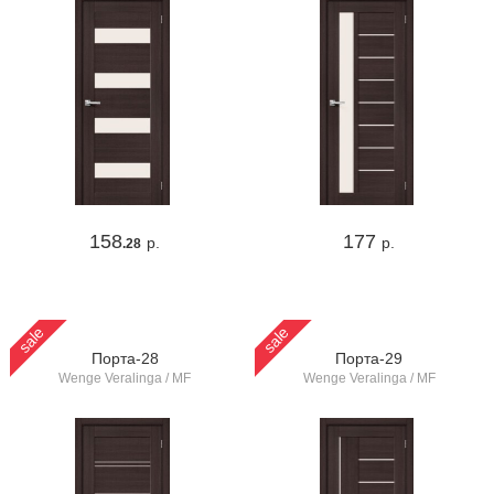
158
177
р.
р.
.28
sale
sale
Порта-28
Порта-29
Wenge Veralinga / MF
Wenge Veralinga / MF