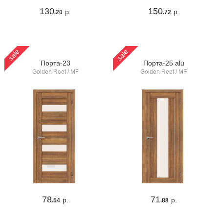
130
150
р.
р.
.20
.72
sale
sale
Порта-23
Порта-25 alu
Golden Reef / MF
Golden Reef / MF
78
71
р.
р.
.54
.88