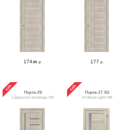
174
177
р.
р.
.90
sale
sale
Порта-29
Порта-27.3G
Cappuccino Veralinga / BS
Art Wood Light / MF