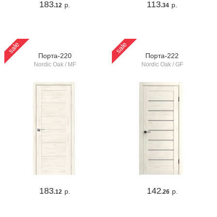
183
113
р.
р.
.12
.34
sale
sale
Порта-220
Порта-222
Nordic Oak / MF
Nordic Oak / GF
183
142
р.
р.
.12
.26