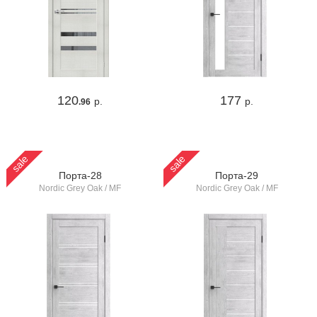
120
177
р.
р.
.96
sale
sale
Порта-28
Порта-29
Nordic Grey Oak / MF
Nordic Grey Oak / MF