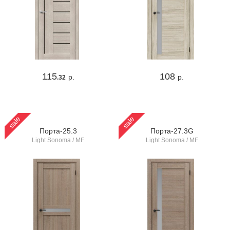
115
108
р.
р.
.32
sale
sale
Порта-25.3
Порта-27.3G
Light Sonoma / MF
Light Sonoma / MF