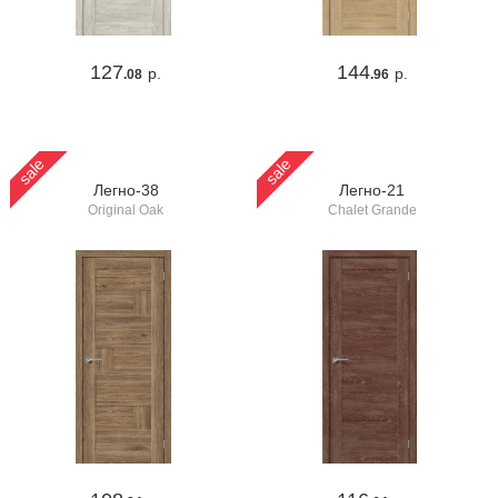
127
144
р.
р.
.08
.96
sale
sale
Легно-38
Легно-21
Original Oak
Chalet Grande