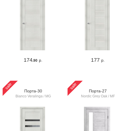
174
177
р.
р.
.90
sale
sale
Порта-30
Порта-27
Bianco Veralinga / MG
Nordic Grey Oak / MF