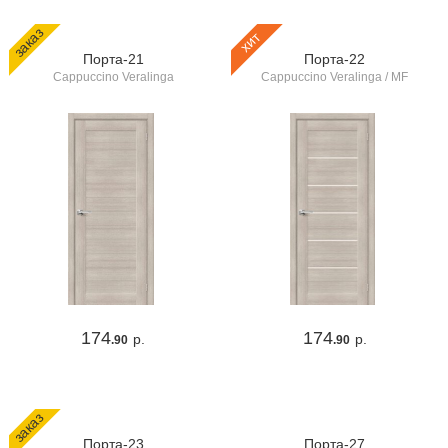
заказ
хит
Порта-21
Порта-22
Cappuccino Veralinga
Cappuccino Veralinga / MF
174
174
р.
р.
.90
.90
заказ
Порта-23
Порта-27