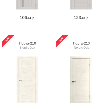
106
123
р.
р.
.44
.18
sale
sale
Порта-210
Порта-213
Nordic Oak
Nordic Oak