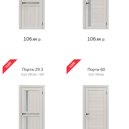
106
106
р.
р.
.44
.44
sale
sale
Порта-29.3
Порта-60
Ash White / MF
Ash White