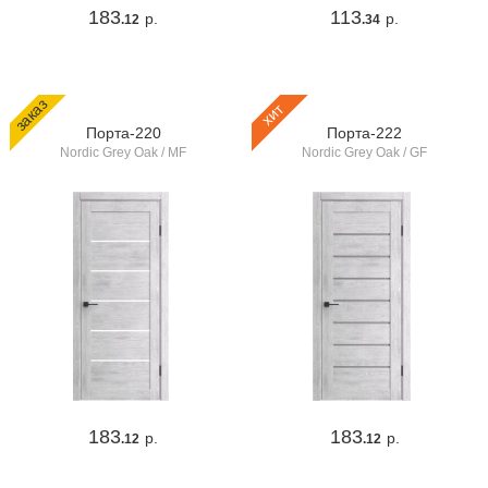
183
113
р.
р.
.12
.34
заказ
хит
Порта-220
Порта-222
Nordic Grey Oak / MF
Nordic Grey Oak / GF
183
183
р.
р.
.12
.12