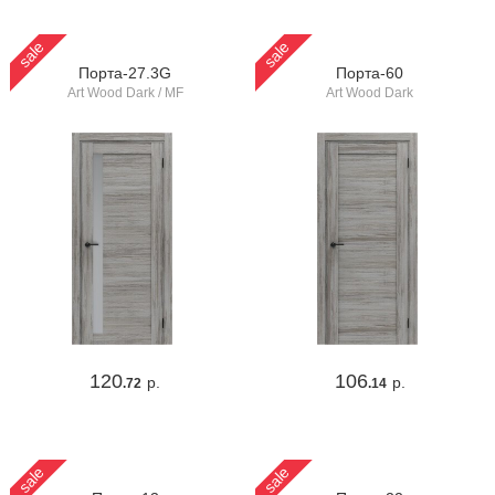
sale
sale
Порта-27.3G
Порта-60
Art Wood Dark / MF
Art Wood Dark
120
106
р.
р.
.72
.14
sale
sale