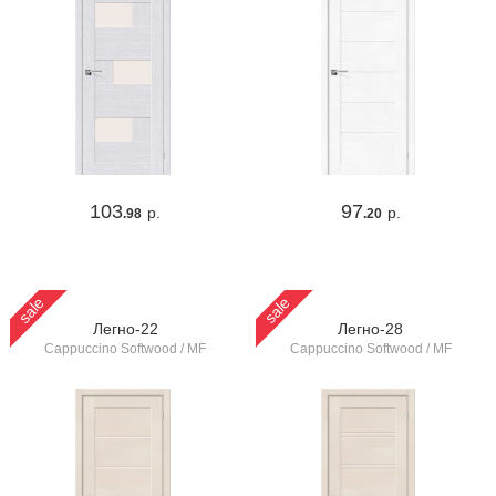
103
97
р.
р.
.98
.20
sale
sale
Легно-22
Легно-28
Cappuccino Softwood / MF
Cappuccino Softwood / MF