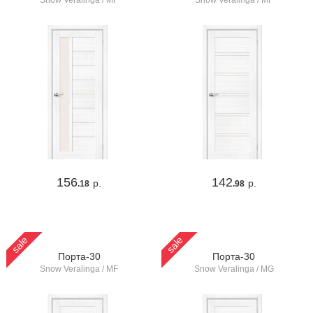
Snow Veralinga / MF
Snow Veralinga / MF
156
142
р.
р.
.18
.98
sale
sale
Порта-30
Порта-30
Snow Veralinga / MF
Snow Veralinga / MG