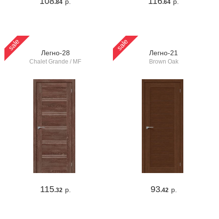
108
116
р.
р.
.84
.64
sale
sale
Легно-28
Легно-21
Chalet Grande / MF
Brown Oak
115
93
р.
р.
.32
.42