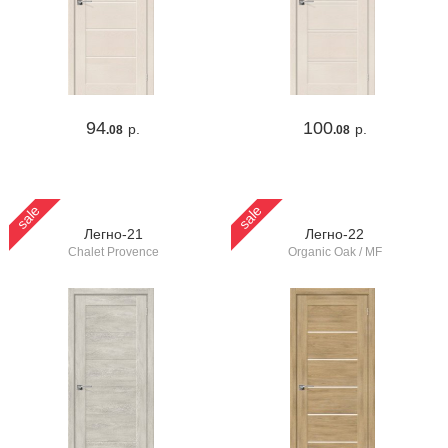
94
100
р.
р.
.08
.08
sale
sale
Легно-21
Легно-22
Chalet Provence
Organic Oak / MF