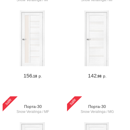
Snow Veralinga / MF
Snow Veralinga / MF
156
142
р.
р.
.18
.98
sale
sale
Порта-30
Порта-30
Snow Veralinga / MF
Snow Veralinga / MG