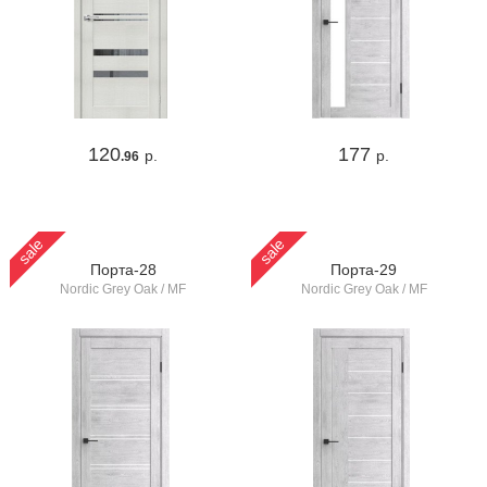
120
177
р.
р.
.96
sale
sale
Порта-28
Порта-29
Nordic Grey Oak / MF
Nordic Grey Oak / MF