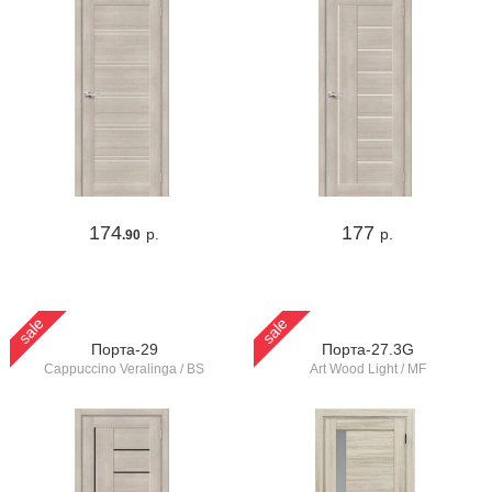
174
177
р.
р.
.90
sale
sale
Порта-29
Порта-27.3G
Cappuccino Veralinga / BS
Art Wood Light / MF