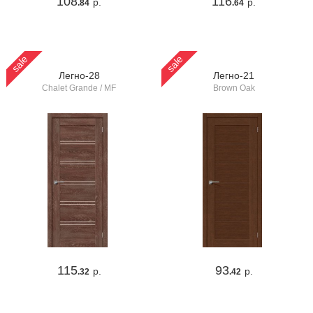
108
116
р.
р.
.84
.64
sale
sale
Легно-28
Легно-21
Chalet Grande / MF
Brown Oak
115
93
р.
р.
.32
.42