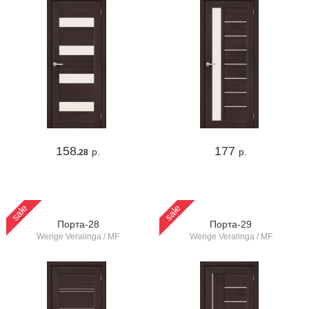
158
177
р.
р.
.28
sale
sale
Порта-28
Порта-29
Wenge Veralinga / MF
Wenge Veralinga / MF