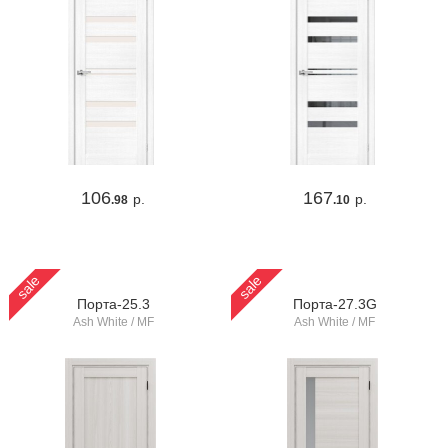
106
167
р.
р.
.98
.10
sale
sale
Порта-25.3
Порта-27.3G
Ash White / MF
Ash White / MF