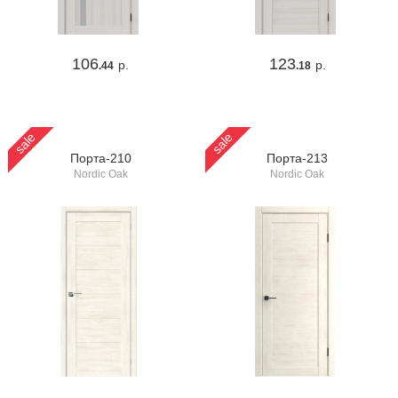
106
123
р.
р.
.44
.18
sale
sale
Порта-210
Порта-213
Nordic Oak
Nordic Oak