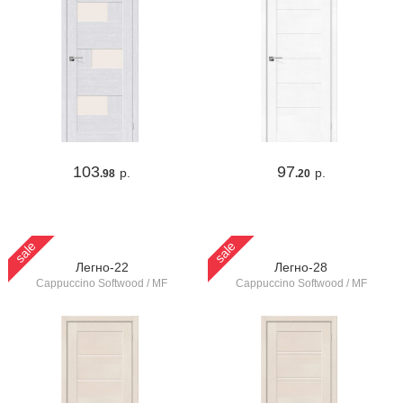
103
97
р.
р.
.98
.20
sale
sale
Легно-22
Легно-28
Cappuccino Softwood / MF
Cappuccino Softwood / MF