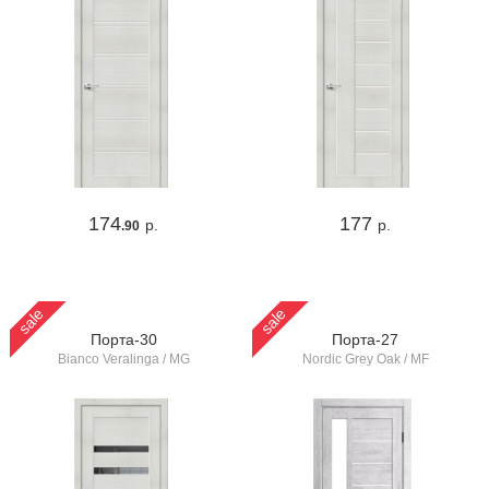
174
177
р.
р.
.90
sale
sale
Порта-30
Порта-27
Bianco Veralinga / MG
Nordic Grey Oak / MF