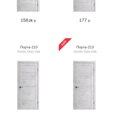
158
177
р.
р.
.28
sale
Порта-210
Порта-213
Nordic Grey Oak
Nordic Grey Oak