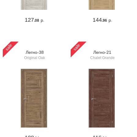
127
144
р.
р.
.08
.96
sale
sale
Легно-38
Легно-21
Original Oak
Chalet Grande