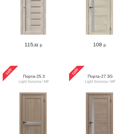
115
108
р.
р.
.32
sale
sale
Порта-25.3
Порта-27.3G
Light Sonoma / MF
Light Sonoma / MF