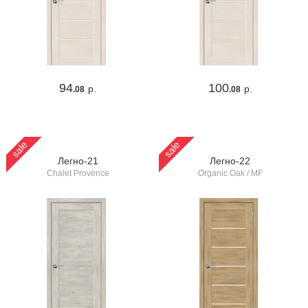
94
100
р.
р.
.08
.08
sale
sale
Легно-21
Легно-22
Chalet Provence
Organic Oak / MF