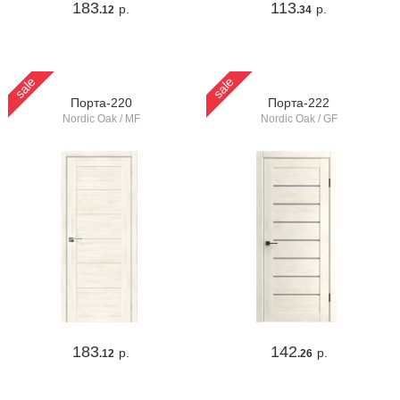
183
113
р.
р.
.12
.34
sale
sale
Порта-220
Порта-222
Nordic Oak / MF
Nordic Oak / GF
183
142
р.
р.
.12
.26