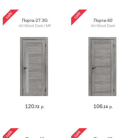
sale
sale
Порта-27.3G
Порта-60
Art Wood Dark / MF
Art Wood Dark
120
106
р.
р.
.72
.14
sale
sale