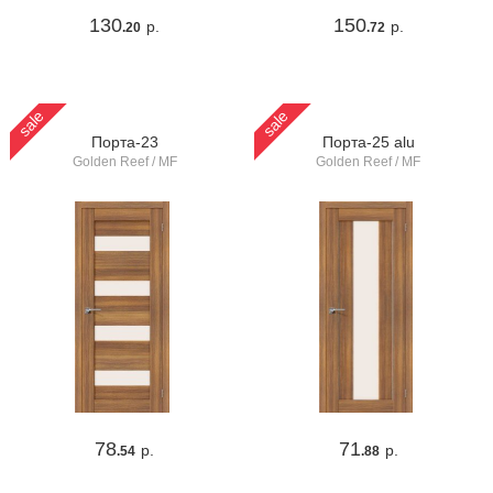
130
150
р.
р.
.20
.72
sale
sale
Порта-23
Порта-25 alu
Golden Reef / MF
Golden Reef / MF
78
71
р.
р.
.54
.88