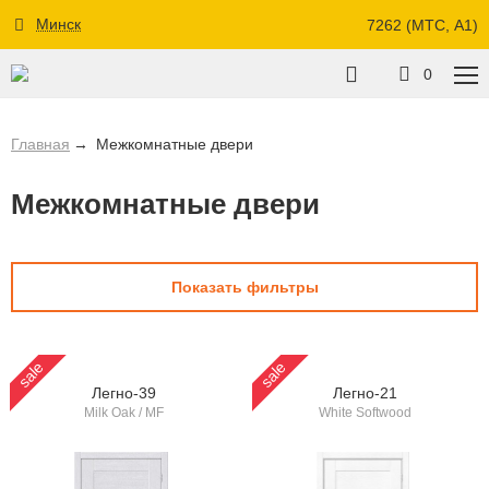
Минск
7262 (МТС, A1)
0
Главная
Межкомнатные двери
Межкомнатные двери
Показать фильтры
sale
sale
Легно-39
Легно-21
Milk Oak / MF
White Softwood