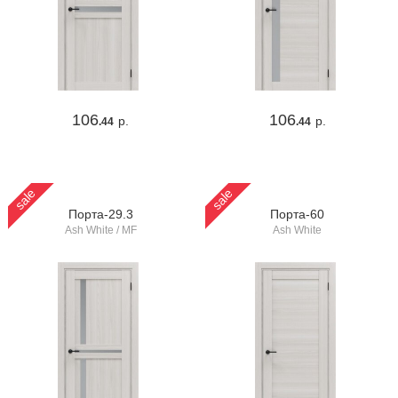
106
106
р.
р.
.44
.44
sale
sale
Порта-29.3
Порта-60
Ash White / MF
Ash White