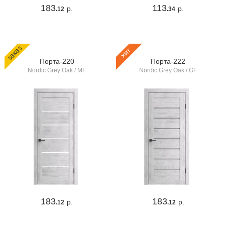
183
113
р.
р.
.12
.34
заказ
хит
Порта-220
Порта-222
Nordic Grey Oak / MF
Nordic Grey Oak / GF
183
183
р.
р.
.12
.12