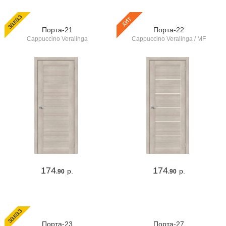
заказ
хит
Порта-21
Порта-22
Cappuccino Veralinga
Cappuccino Veralinga / MF
174
174
р.
р.
.90
.90
заказ
Порта-23
Порта-27