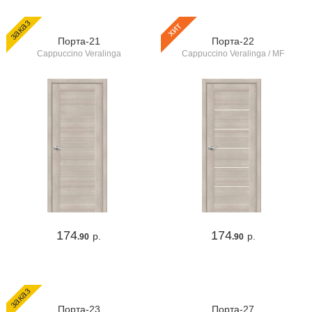
заказ
хит
Порта-21
Порта-22
Cappuccino Veralinga
Cappuccino Veralinga / MF
174
174
р.
р.
.90
.90
заказ
Порта-23
Порта-27