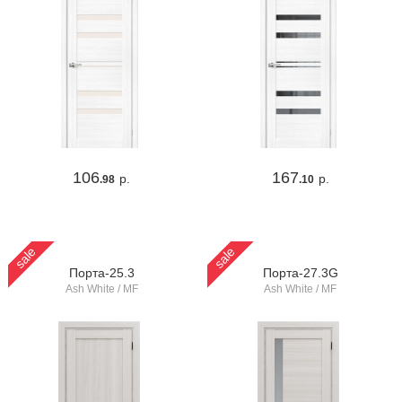
106
167
р.
р.
.98
.10
sale
sale
Порта-25.3
Порта-27.3G
Ash White / MF
Ash White / MF