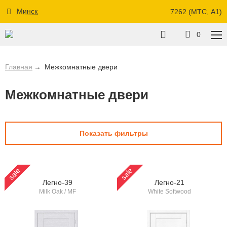
Минск
7262 (МТС, A1)
0
Главная
Межкомнатные двери
Межкомнатные двери
Показать фильтры
sale
sale
Легно-39
Легно-21
Milk Oak / MF
White Softwood