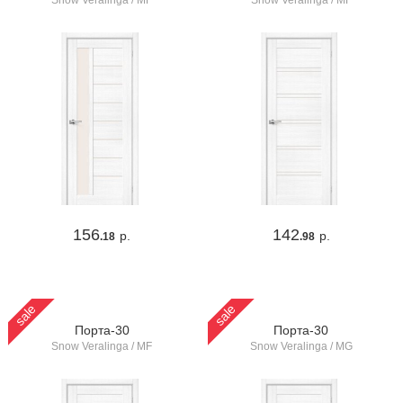
Snow Veralinga / MF
Snow Veralinga / MF
156
142
р.
р.
.18
.98
sale
sale
Порта-30
Порта-30
Snow Veralinga / MF
Snow Veralinga / MG