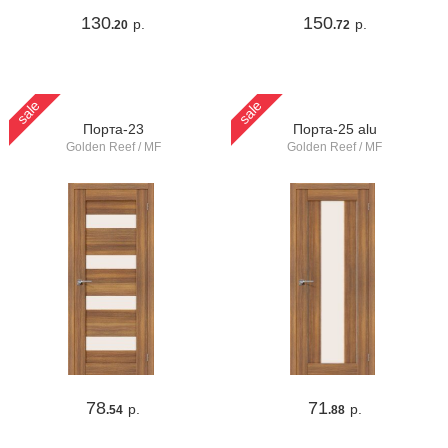
130
150
р.
р.
.20
.72
sale
sale
Порта-23
Порта-25 alu
Golden Reef / MF
Golden Reef / MF
78
71
р.
р.
.54
.88