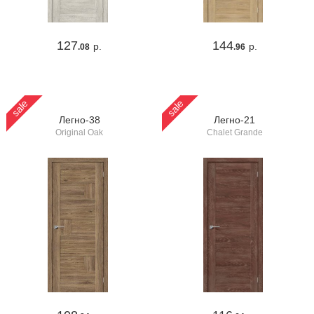
127
144
р.
р.
.08
.96
sale
sale
Легно-38
Легно-21
Original Oak
Chalet Grande