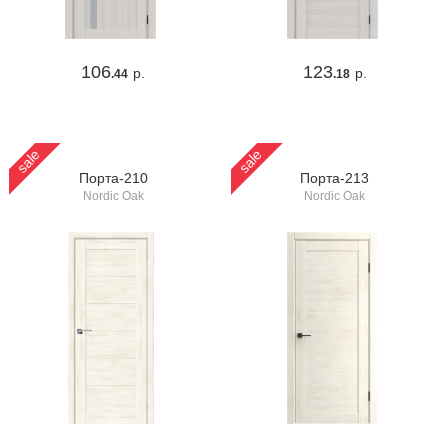
106
123
р.
р.
.44
.18
sale
sale
Порта-210
Порта-213
Nordic Oak
Nordic Oak