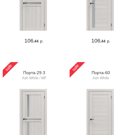
106
106
р.
р.
.44
.44
sale
sale
Порта-29.3
Порта-60
Ash White / MF
Ash White