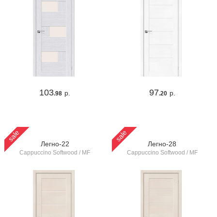
103
97
р.
р.
.98
.20
sale
sale
Легно-22
Легно-28
Cappuccino Softwood / MF
Cappuccino Softwood / MF