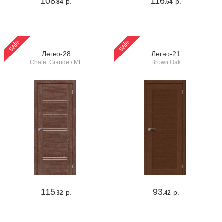
108
116
р.
р.
.84
.64
sale
sale
Легно-28
Легно-21
Chalet Grande / MF
Brown Oak
115
93
р.
р.
.32
.42