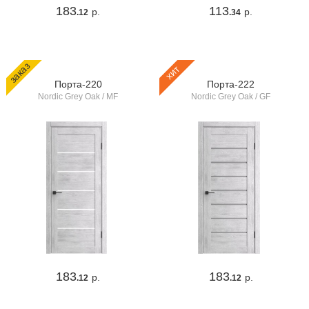
183
113
р.
р.
.12
.34
заказ
хит
Порта-220
Порта-222
Nordic Grey Oak / MF
Nordic Grey Oak / GF
183
183
р.
р.
.12
.12