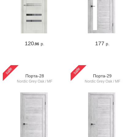
120
177
р.
р.
.96
sale
sale
Порта-28
Порта-29
Nordic Grey Oak / MF
Nordic Grey Oak / MF