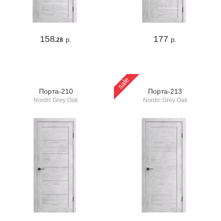
158
177
р.
р.
.28
sale
Порта-210
Порта-213
Nordic Grey Oak
Nordic Grey Oak