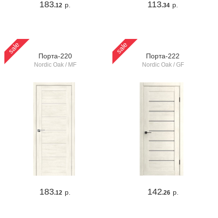
183
113
р.
р.
.12
.34
sale
sale
Порта-220
Порта-222
Nordic Oak / MF
Nordic Oak / GF
183
142
р.
р.
.12
.26