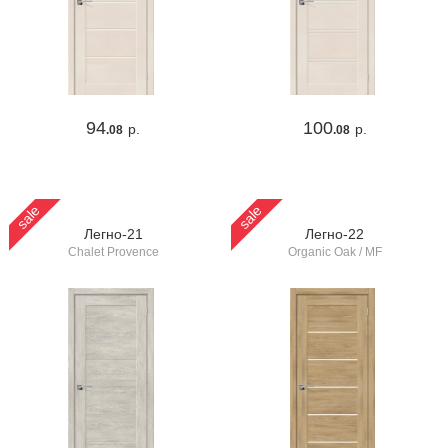
94
100
р.
р.
.08
.08
sale
sale
Легно-21
Легно-22
Chalet Provence
Organic Oak / MF