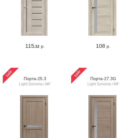
115
108
р.
р.
.32
sale
sale
Порта-25.3
Порта-27.3G
Light Sonoma / MF
Light Sonoma / MF