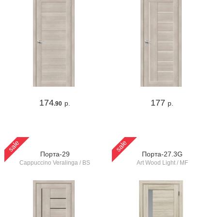
174
177
р.
р.
.90
sale
sale
Порта-29
Порта-27.3G
Cappuccino Veralinga / BS
Art Wood Light / MF