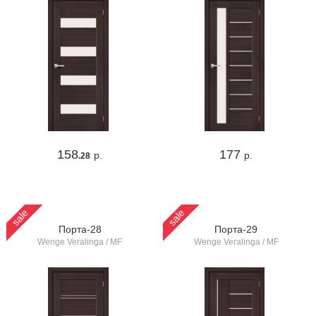
158
177
р.
р.
.28
sale
sale
Порта-28
Порта-29
Wenge Veralinga / MF
Wenge Veralinga / MF