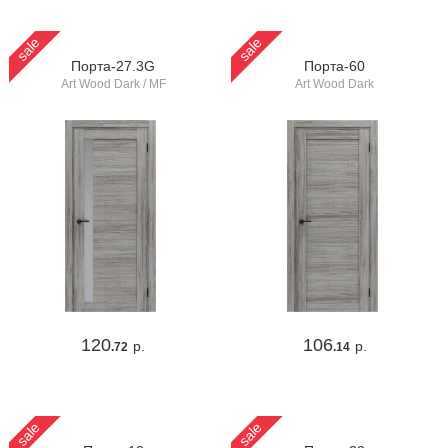
sale
sale
Порта-27.3G
Порта-60
Art Wood Dark / MF
Art Wood Dark
120
106
р.
р.
.72
.14
sale
sale