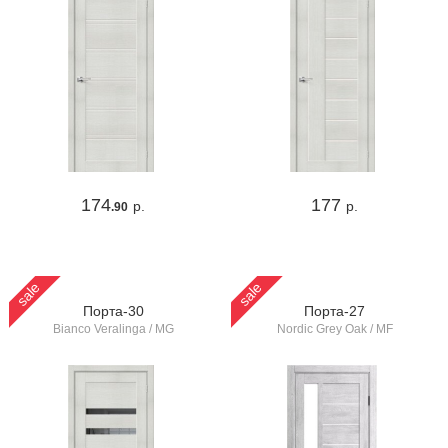
174
177
р.
р.
.90
sale
sale
Порта-30
Порта-27
Bianco Veralinga / MG
Nordic Grey Oak / MF