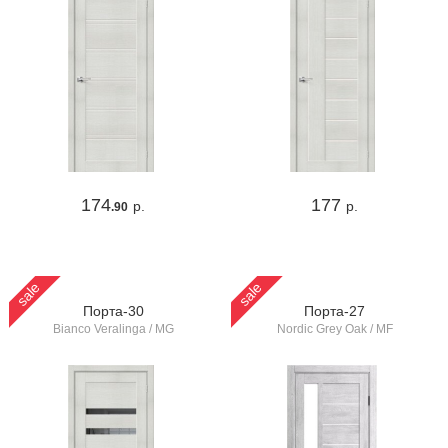
174
177
р.
р.
.90
sale
sale
Порта-30
Порта-27
Bianco Veralinga / MG
Nordic Grey Oak / MF