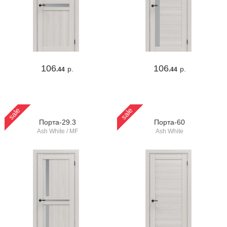
106
106
р.
р.
.44
.44
sale
sale
Порта-29.3
Порта-60
Ash White / MF
Ash White