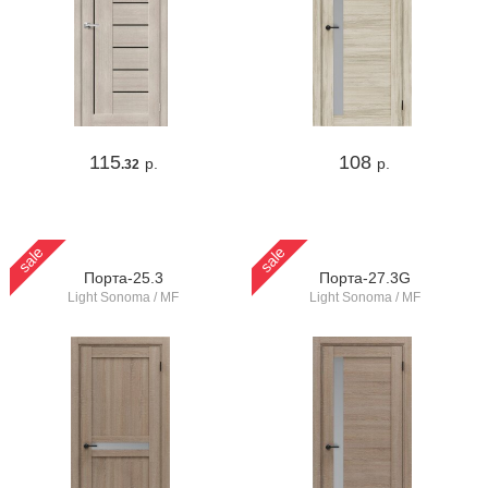
115
108
р.
р.
.32
sale
sale
Порта-25.3
Порта-27.3G
Light Sonoma / MF
Light Sonoma / MF