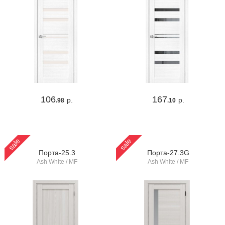
106
167
р.
р.
.98
.10
sale
sale
Порта-25.3
Порта-27.3G
Ash White / MF
Ash White / MF