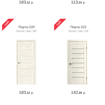
183
113
р.
р.
.12
.34
sale
sale
Порта-220
Порта-222
Nordic Oak / MF
Nordic Oak / GF
183
142
р.
р.
.12
.26