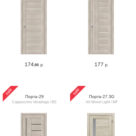
174
177
р.
р.
.90
sale
sale
Порта-29
Порта-27.3G
Cappuccino Veralinga / BS
Art Wood Light / MF