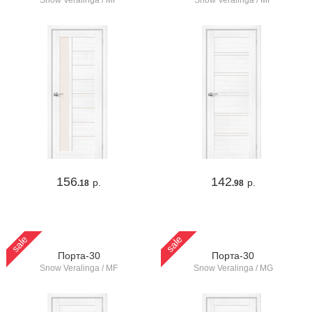
Snow Veralinga / MF
Snow Veralinga / MF
156
142
р.
р.
.18
.98
sale
sale
Порта-30
Порта-30
Snow Veralinga / MF
Snow Veralinga / MG