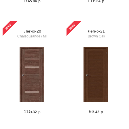
108
116
р.
р.
.84
.64
sale
sale
Легно-28
Легно-21
Chalet Grande / MF
Brown Oak
115
93
р.
р.
.32
.42