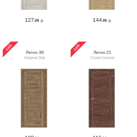
127
144
р.
р.
.08
.96
sale
sale
Легно-38
Легно-21
Original Oak
Chalet Grande