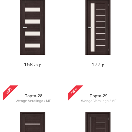
158
177
р.
р.
.28
sale
sale
Порта-28
Порта-29
Wenge Veralinga / MF
Wenge Veralinga / MF