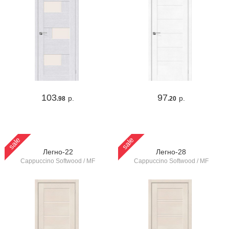
103
97
р.
р.
.98
.20
sale
sale
Легно-22
Легно-28
Cappuccino Softwood / MF
Cappuccino Softwood / MF