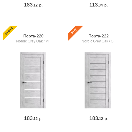
183
113
р.
р.
.12
.34
заказ
хит
Порта-220
Порта-222
Nordic Grey Oak / MF
Nordic Grey Oak / GF
183
183
р.
р.
.12
.12