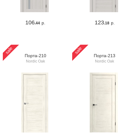
106
123
р.
р.
.44
.18
sale
sale
Порта-210
Порта-213
Nordic Oak
Nordic Oak