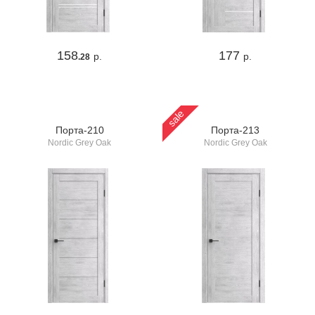
158
177
р.
р.
.28
sale
Порта-210
Порта-213
Nordic Grey Oak
Nordic Grey Oak