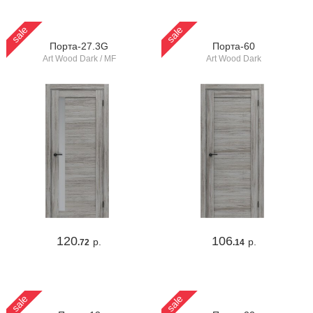
sale
sale
Порта-27.3G
Порта-60
Art Wood Dark / MF
Art Wood Dark
120
106
р.
р.
.72
.14
sale
sale