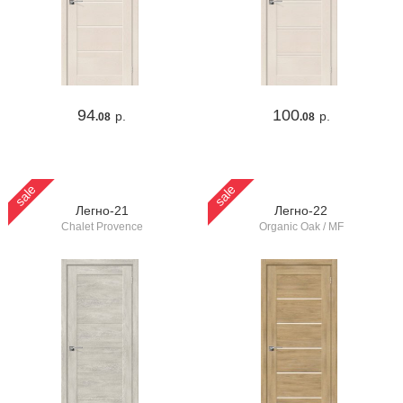
94
100
р.
р.
.08
.08
sale
sale
Легно-21
Легно-22
Chalet Provence
Organic Oak / MF