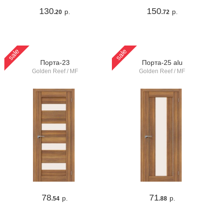
130
150
р.
р.
.20
.72
sale
sale
Порта-23
Порта-25 alu
Golden Reef / MF
Golden Reef / MF
78
71
р.
р.
.54
.88