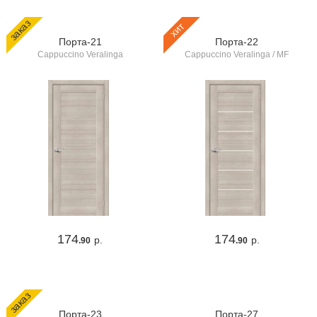
заказ
хит
Порта-21
Порта-22
Cappuccino Veralinga
Cappuccino Veralinga / MF
174
174
р.
р.
.90
.90
заказ
Порта-23
Порта-27