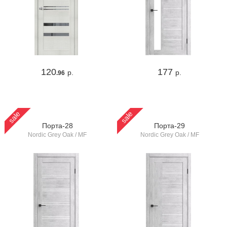
120
177
р.
р.
.96
sale
sale
Порта-28
Порта-29
Nordic Grey Oak / MF
Nordic Grey Oak / MF