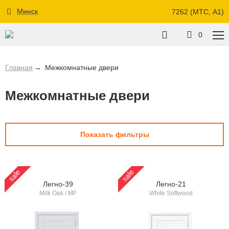
Минск
7262 (МТС, A1)
0
Главная
Межкомнатные двери
Межкомнатные двери
Показать фильтры
sale
sale
Легно-39
Легно-21
Milk Oak / MF
White Softwood