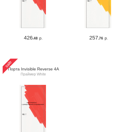
426
257
р.
р.
.48
.76
sale
Порта Invisible Reverse 4A
Праймер White