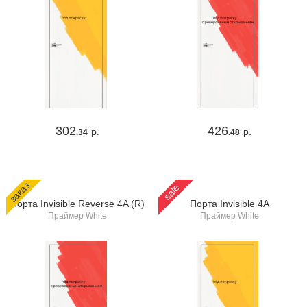
302
426
р.
р.
.34
.48
заказ
sale
Порта Invisible Reverse 4A (R)
Порта Invisible 4A
Праймер White
Праймер White