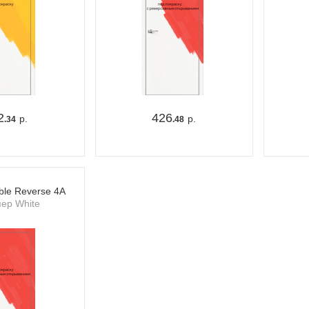
2
426
р.
р.
.34
.48
ible Reverse 4A
ер White