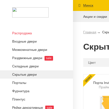
Минск
Акции и скидки
Главная
Скр
Распродажа
Входные двери
Скры
Межкомнатные двери
Раздвижные двери
sale
Цвет
Складные двери
Скрытые двери
заказ
Порталы
Порта Invi
Прайм
Фурнитура
Плинтус
Рейки декортивные
sale