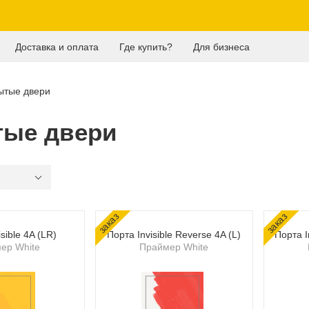
Доставка и оплата
Где купить?
Для бизнеса
ытые двери
тые двери
заказ
заказ
sible 4A (LR)
Порта Invisible Reverse 4A (L)
Порта I
ер White
Праймер White