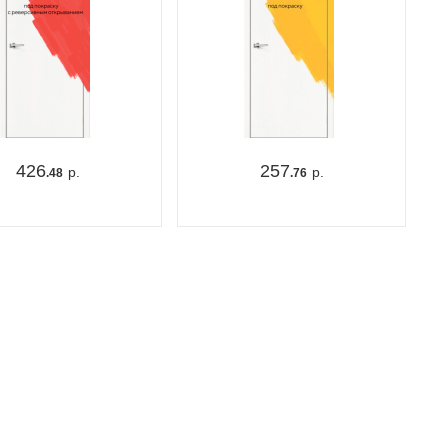
426
257
р.
р.
.48
.76