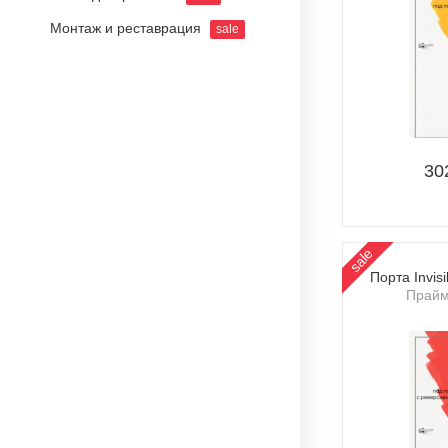
Монтаж и реставрация
sale
30
sale
Порта Invis
Прайм