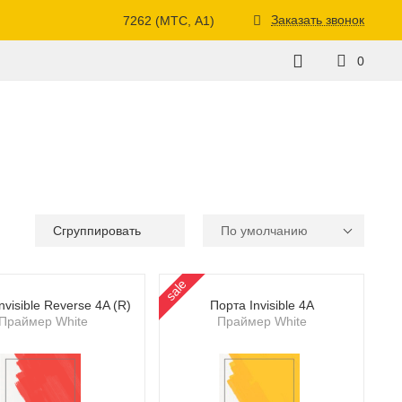
Заказать звонок
7262 (МТС, A1)
0
Сгруппировать
По умолчанию
sale
nvisible Reverse 4A (R)
Порта Invisible 4A
Праймер White
Праймер White