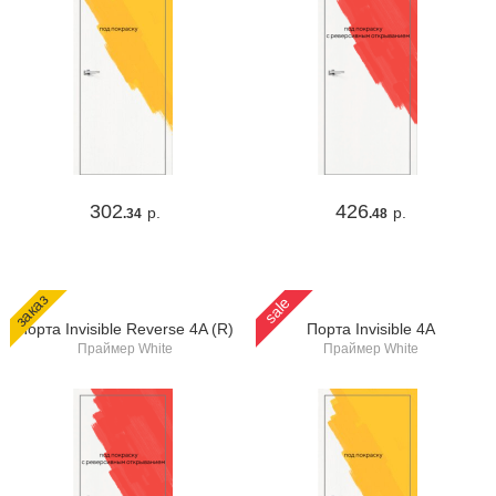
302
426
р.
р.
.34
.48
заказ
sale
Порта Invisible Reverse 4A (R)
Порта Invisible 4A
Праймер White
Праймер White