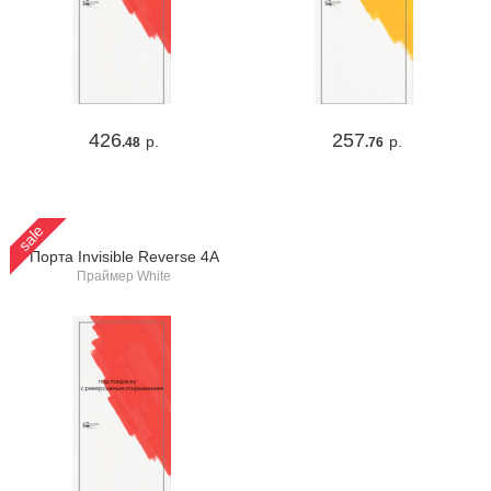
426
257
р.
р.
.48
.76
sale
Порта Invisible Reverse 4A
Праймер White