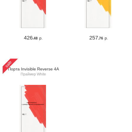
426
257
р.
р.
.48
.76
sale
Порта Invisible Reverse 4A
Праймер White