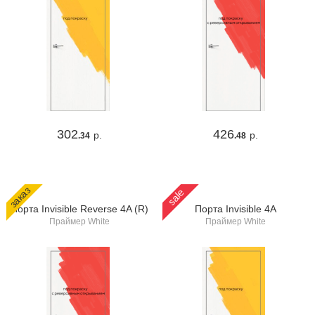
302
426
р.
р.
.34
.48
заказ
sale
Порта Invisible Reverse 4A (R)
Порта Invisible 4A
Праймер White
Праймер White