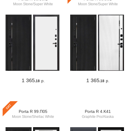
Moon Stone/Super White
Moon Stone/Super White
1 365
1 365
р.
р.
.18
.18
хит
Porta R 99.П05
Porta R 4.K41
Moon Stone/Shellac White
Graphite Pro/Alaska