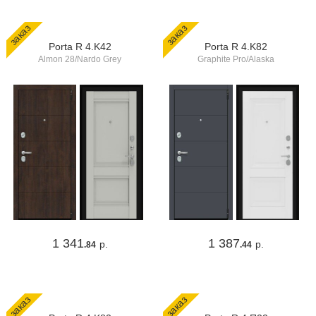
заказ
заказ
Porta R 4.K42
Porta R 4.K82
Almon 28/Nardo Grey
Graphite Pro/Alaska
1 341
1 387
р.
р.
.84
.44
заказ
заказ