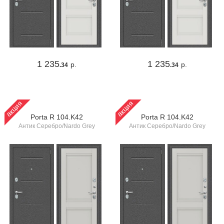
1 235
1 235
р.
р.
.34
.34
акция
акция
Porta R 104.K42
Porta R 104.K42
Антик Серебро/Nardo Grey
Антик Серебро/Nardo Grey