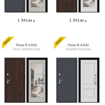
1 341
1 341
р.
р.
.84
.84
заказ
заказ
Porta R 4.K41
Porta R 4.K42
Almon 28/Nardo Grey
Graphite Pro/Alaska