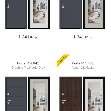
1 341
1 341
р.
р.
.84
.84
заказ
Porta R 4.K41
Porta R 4.K41
Graphite Pro/Nardo Grey
Almon 28/Alaska