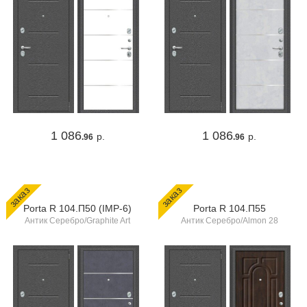
1 086
1 086
р.
р.
.96
.96
заказ
заказ
Porta R 104.П50 (IMP-6)
Porta R 104.П55
Антик Серебро/Graphite Art
Антик Серебро/Almon 28