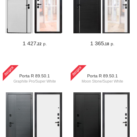
1 427
1 365
р.
р.
.22
.18
акция
акция
Porta R 89.50.1
Porta R 89.50.1
Graphite Pro/Super White
Moon Stone/Super White