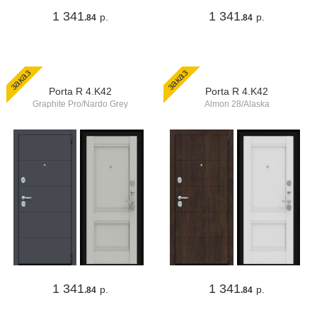
1 341
1 341
р.
р.
.84
.84
заказ
заказ
Porta R 4.K42
Porta R 4.K42
Graphite Pro/Nardo Grey
Almon 28/Alaska
1 341
1 341
р.
р.
.84
.84