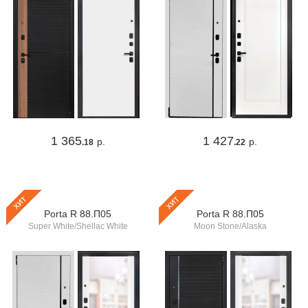
1 365
1 427
р.
р.
.18
.22
хит
хит
Porta R 88.П05
Porta R 88.П05
Super White/Shellac White
Moon Stone/Alaska