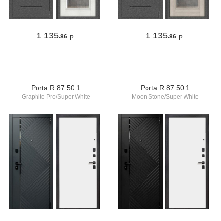
1 135
1 135
р.
р.
.86
.86
Porta R 87.50.1
Porta R 87.50.1
Graphite Pro/Super White
Moon Stone/Super White