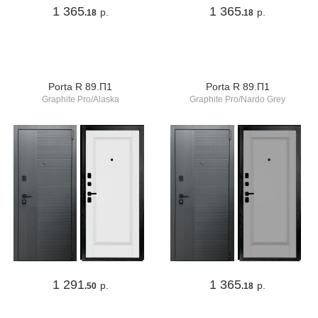
1 365
1 365
р.
р.
.18
.18
Porta R 89.П1
Porta R 89.П1
Graphite Pro/Alaska
Graphite Pro/Nardo Grey
1 291
1 365
р.
р.
.50
.18