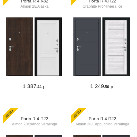
Porta R 4.K82
Porta R 4.П22
Almon 28/Alaska
Graphite Pro/Riviera Ice
1 387
1 249
р.
р.
.44
.50
заказ
заказ
Porta R 4.П22
Porta R 4.П22
Almon 28/Bianco Veralinga
Almon 28/Cappuccino Veralinga