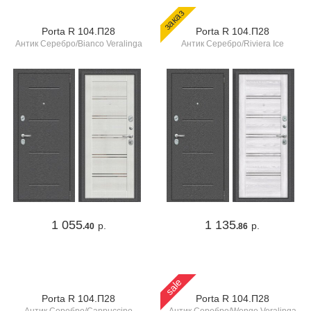
заказ
Porta R 104.П28
Porta R 104.П28
Антик Серебро/Bianco Veralinga
Антик Серебро/Riviera Ice
1 055
1 135
р.
р.
.40
.86
sale
Porta R 104.П28
Porta R 104.П28