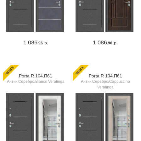
1 086
1 086
р.
р.
.96
.96
заказ
заказ
Porta R 104.П61
Porta R 104.П61
Антик Серебро/Bianco Veralinga
Антик Серебро/Cappuccino
Veralinga