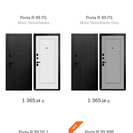
Porta R 89.П1
Porta R 89.П1
Moon Stone/Alaska
Moon Stone/Nardo Grey
1 365
1 365
р.
р.
.18
.18
хит
Porta R 99.50.1
Porta R 99.99В