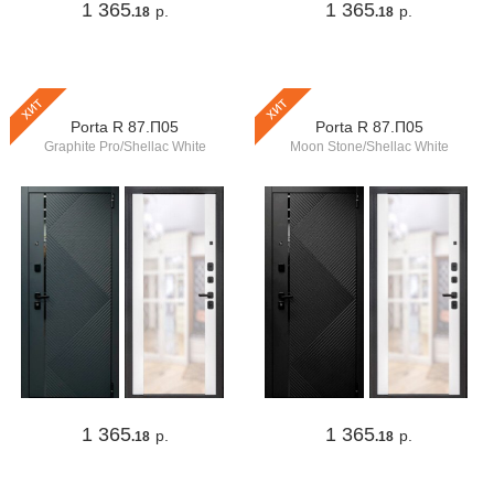
1 365
1 365
р.
р.
.18
.18
хит
хит
Porta R 87.П05
Porta R 87.П05
Graphite Pro/Shellac White
Moon Stone/Shellac White
1 365
1 365
р.
р.
.18
.18