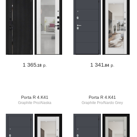
1 365
1 341
р.
р.
.18
.84
Porta R 4.K41
Porta R 4.K41
Graphite Pro/Alaska
Graphite Pro/Nardo Grey