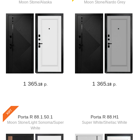
Moon Stone/Alaska
Moon Stone/Nardo Grey
1 365
1 365
р.
р.
.18
.18
хит
Porta R 88.1.50.1
Porta R 88.Н1
Moon Stone/Light Sonoma/Super
Super White/Shellac White
White