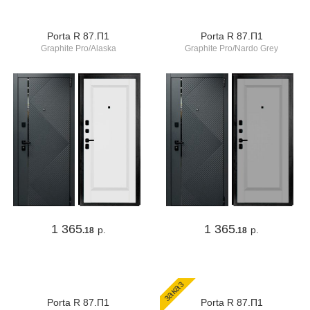
Porta R 87.П1
Porta R 87.П1
Graphite Pro/Alaska
Graphite Pro/Nardo Grey
1 365
1 365
р.
р.
.18
.18
заказ
Porta R 87.П1
Porta R 87.П1