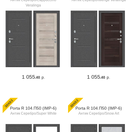
Антик Серебро/Cappuccino
Антик Серебро/Wenge Veralinga
Veralinga
1 055
1 055
р.
р.
.40
.40
заказ
заказ
Porta R 104.П50 (IMP-6)
Porta R 104.П50 (IMP-6)
Антик Серебро/Super White
Антик Серебро/Snow Art