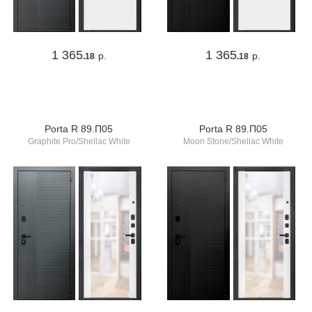
1 365
1 365
р.
р.
.18
.18
Porta R 89.П05
Porta R 89.П05
Graphite Pro/Shellac White
Moon Stone/Shellac White