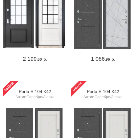
2 199
1 086
р.
р.
.60
.96
акция
акция
Porta R 104.K42
Porta R 104.K42
Антик Серебро/Alaska
Антик Серебро/Alaska