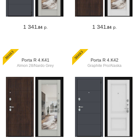
1 341
1 341
р.
р.
.84
.84
заказ
заказ
Porta R 4.K41
Porta R 4.K42
Almon 28/Nardo Grey
Graphite Pro/Alaska