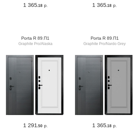
1 365
1 365
р.
р.
.18
.18
Porta R 89.П1
Porta R 89.П1
Graphite Pro/Alaska
Graphite Pro/Nardo Grey
1 291
1 365
р.
р.
.50
.18