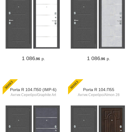
1 086
1 086
р.
р.
.96
.96
заказ
заказ
Porta R 104.П50 (IMP-6)
Porta R 104.П55
Антик Серебро/Graphite Art
Антик Серебро/Almon 28