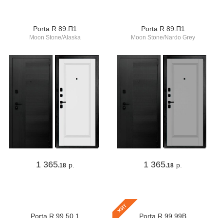
Porta R 89.П1
Porta R 89.П1
Moon Stone/Alaska
Moon Stone/Nardo Grey
1 365
1 365
р.
р.
.18
.18
хит
Porta R 99.50.1
Porta R 99.99В