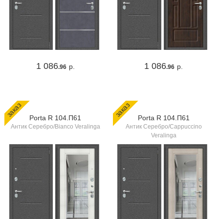
1 086
1 086
р.
р.
.96
.96
заказ
заказ
Porta R 104.П61
Porta R 104.П61
Антик Серебро/Bianco Veralinga
Антик Серебро/Cappuccino
Veralinga