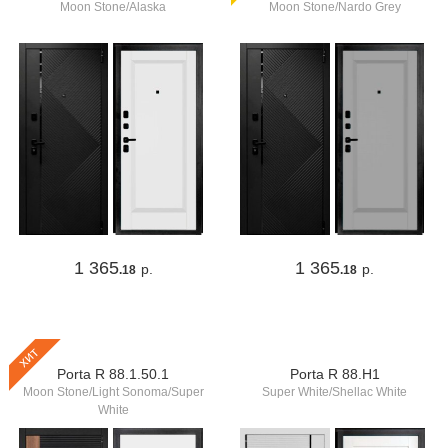
Moon Stone/Alaska
Moon Stone/Nardo Grey
1 365
1 365
р.
р.
.18
.18
хит
Porta R 88.1.50.1
Porta R 88.Н1
Moon Stone/Light Sonoma/Super
Super White/Shellac White
White