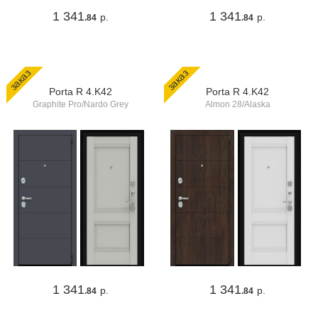
1 341
1 341
р.
р.
.84
.84
заказ
заказ
Porta R 4.K42
Porta R 4.K42
Graphite Pro/Nardo Grey
Almon 28/Alaska
1 341
1 341
р.
р.
.84
.84