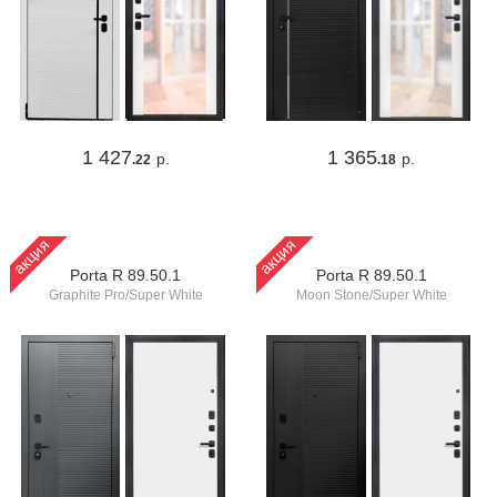
1 427
1 365
р.
р.
.22
.18
акция
акция
Porta R 89.50.1
Porta R 89.50.1
Graphite Pro/Super White
Moon Stone/Super White