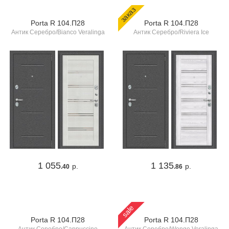
заказ
Porta R 104.П28
Porta R 104.П28
Антик Серебро/Bianco Veralinga
Антик Серебро/Riviera Ice
1 055
1 135
р.
р.
.40
.86
sale
Porta R 104.П28
Porta R 104.П28