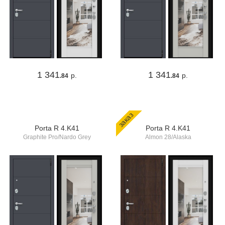
1 341
1 341
р.
р.
.84
.84
заказ
Porta R 4.K41
Porta R 4.K41
Graphite Pro/Nardo Grey
Almon 28/Alaska