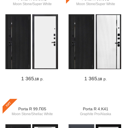
Moon Stone/Super White
Moon Stone/Super White
1 365
1 365
р.
р.
.18
.18
хит
Porta R 99.П05
Porta R 4.K41
Moon Stone/Shellac White
Graphite Pro/Alaska