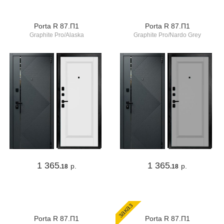
Porta R 87.П1
Porta R 87.П1
Graphite Pro/Alaska
Graphite Pro/Nardo Grey
1 365
1 365
р.
р.
.18
.18
заказ
Porta R 87.П1
Porta R 87.П1