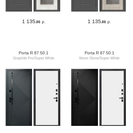
1 135
1 135
р.
р.
.86
.86
Porta R 87.50.1
Porta R 87.50.1
Graphite Pro/Super White
Moon Stone/Super White