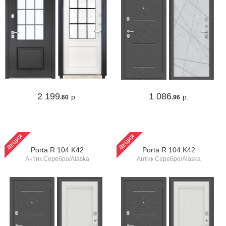
2 199
1 086
р.
р.
.60
.96
акция
акция
Porta R 104.K42
Porta R 104.K42
Антик Серебро/Alaska
Антик Серебро/Alaska