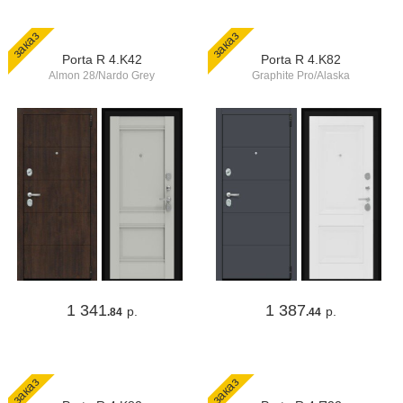
заказ
заказ
Porta R 4.K42
Porta R 4.K82
Almon 28/Nardo Grey
Graphite Pro/Alaska
1 341
1 387
р.
р.
.84
.44
заказ
заказ