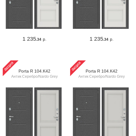
1 235
1 235
р.
р.
.34
.34
акция
акция
Porta R 104.K42
Porta R 104.K42
Антик Серебро/Nardo Grey
Антик Серебро/Nardo Grey