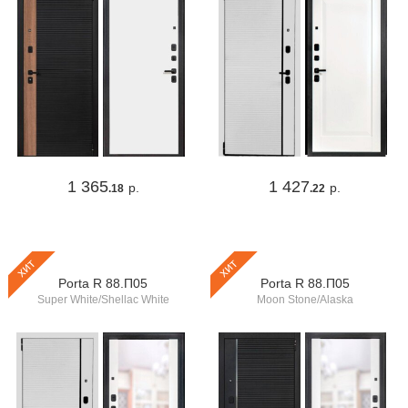
1 365
1 427
р.
р.
.18
.22
хит
хит
Porta R 88.П05
Porta R 88.П05
Super White/Shellac White
Moon Stone/Alaska