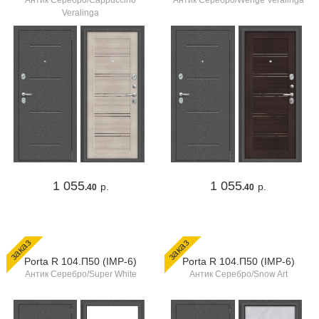
Антик Серебро/Cappuccino
Антик Серебро/Wenge Veralinga
Veralinga
1 055
1 055
р.
р.
.40
.40
заказ
заказ
Porta R 104.П50 (IMP-6)
Porta R 104.П50 (IMP-6)
Антик Серебро/Super White
Антик Серебро/Snow Art