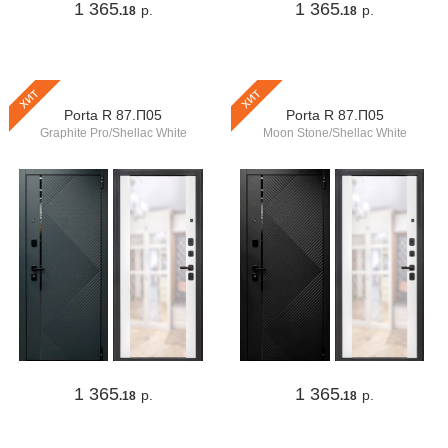
1 365
1 365
р.
р.
.18
.18
хит
хит
Porta R 87.П05
Porta R 87.П05
Graphite Pro/Shellac White
Moon Stone/Shellac White
1 365
1 365
р.
р.
.18
.18