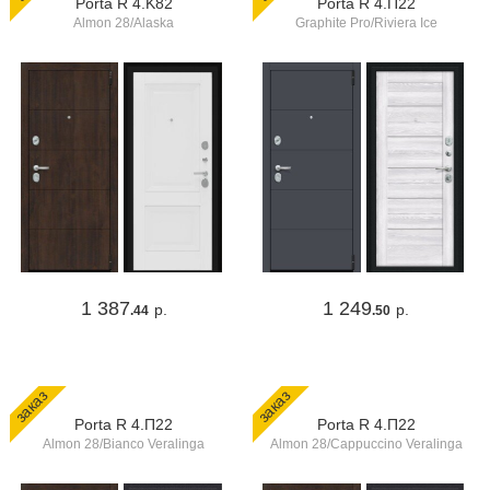
Porta R 4.K82
Porta R 4.П22
Almon 28/Alaska
Graphite Pro/Riviera Ice
1 387
1 249
р.
р.
.44
.50
заказ
заказ
Porta R 4.П22
Porta R 4.П22
Almon 28/Bianco Veralinga
Almon 28/Cappuccino Veralinga