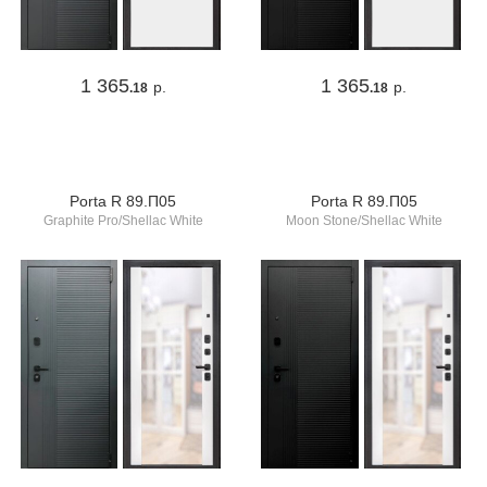
1 365
1 365
р.
р.
.18
.18
Porta R 89.П05
Porta R 89.П05
Graphite Pro/Shellac White
Moon Stone/Shellac White