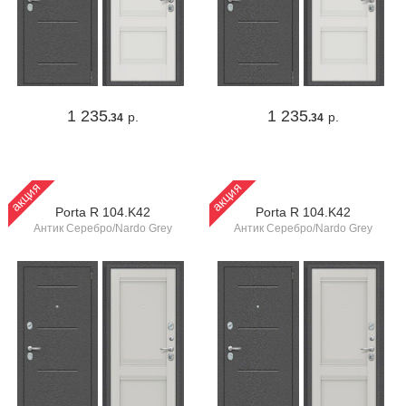
1 235
1 235
р.
р.
.34
.34
акция
акция
Porta R 104.K42
Porta R 104.K42
Антик Серебро/Nardo Grey
Антик Серебро/Nardo Grey