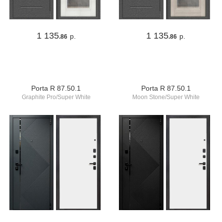
1 135
1 135
р.
р.
.86
.86
Porta R 87.50.1
Porta R 87.50.1
Graphite Pro/Super White
Moon Stone/Super White