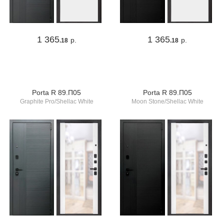
1 365
1 365
р.
р.
.18
.18
Porta R 89.П05
Porta R 89.П05
Graphite Pro/Shellac White
Moon Stone/Shellac White