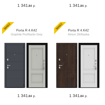
1 341
1 341
р.
р.
.84
.84
заказ
заказ
Porta R 4.K42
Porta R 4.K42
Graphite Pro/Nardo Grey
Almon 28/Alaska
1 341
1 341
р.
р.
.84
.84