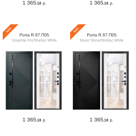
1 365
1 365
р.
р.
.18
.18
хит
хит
Porta R 87.П05
Porta R 87.П05
Graphite Pro/Shellac White
Moon Stone/Shellac White
1 365
1 365
р.
р.
.18
.18