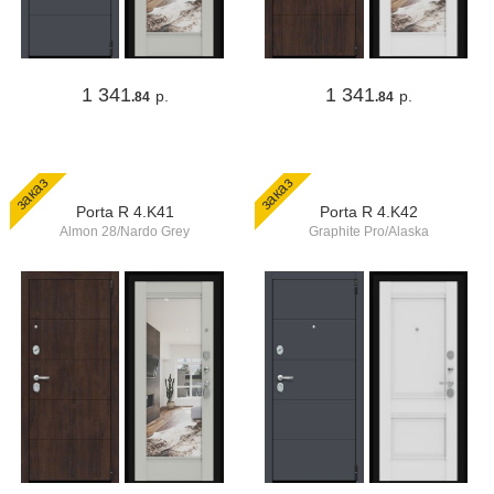
1 341
1 341
р.
р.
.84
.84
заказ
заказ
Porta R 4.K41
Porta R 4.K42
Almon 28/Nardo Grey
Graphite Pro/Alaska