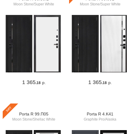
Moon Stone/Super White
Moon Stone/Super White
1 365
1 365
р.
р.
.18
.18
хит
Porta R 99.П05
Porta R 4.K41
Moon Stone/Shellac White
Graphite Pro/Alaska