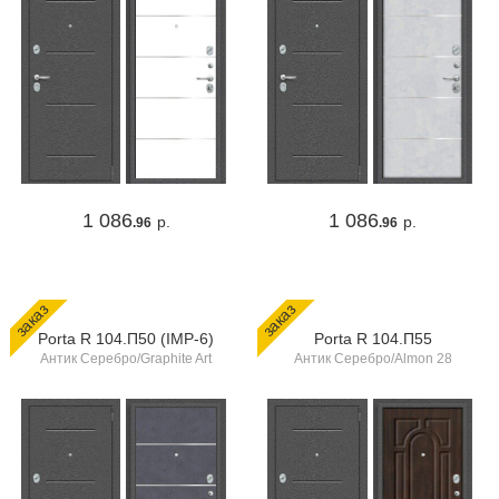
1 086
1 086
р.
р.
.96
.96
заказ
заказ
Porta R 104.П50 (IMP-6)
Porta R 104.П55
Антик Серебро/Graphite Art
Антик Серебро/Almon 28