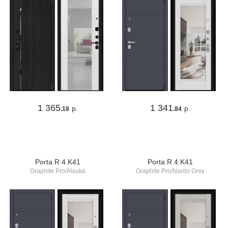
1 365
1 341
р.
р.
.18
.84
Porta R 4.K41
Porta R 4.K41
Graphite Pro/Alaska
Graphite Pro/Nardo Grey