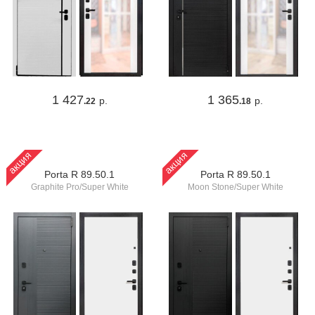
1 427
1 365
р.
р.
.22
.18
акция
акция
Porta R 89.50.1
Porta R 89.50.1
Graphite Pro/Super White
Moon Stone/Super White