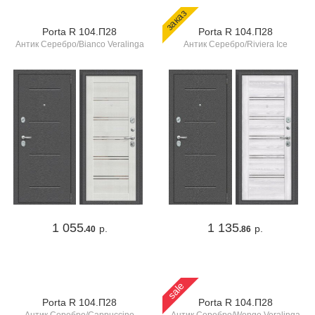
заказ
Porta R 104.П28
Porta R 104.П28
Антик Серебро/Bianco Veralinga
Антик Серебро/Riviera Ice
1 055
1 135
р.
р.
.40
.86
sale
Porta R 104.П28
Porta R 104.П28