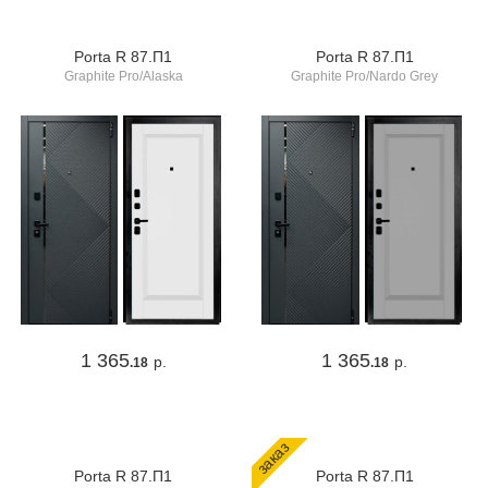
Porta R 87.П1
Porta R 87.П1
Graphite Pro/Alaska
Graphite Pro/Nardo Grey
1 365
1 365
р.
р.
.18
.18
заказ
Porta R 87.П1
Porta R 87.П1