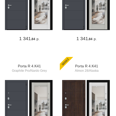
1 341
1 341
р.
р.
.84
.84
заказ
Porta R 4.K41
Porta R 4.K41
Graphite Pro/Nardo Grey
Almon 28/Alaska