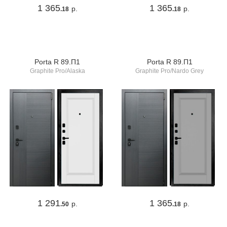
1 365
1 365
р.
р.
.18
.18
Porta R 89.П1
Porta R 89.П1
Graphite Pro/Alaska
Graphite Pro/Nardo Grey
1 291
1 365
р.
р.
.50
.18