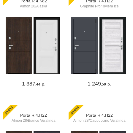
Porta R 4.K82
Porta R 4.П22
Almon 28/Alaska
Graphite Pro/Riviera Ice
1 387
1 249
р.
р.
.44
.50
заказ
заказ
Porta R 4.П22
Porta R 4.П22
Almon 28/Bianco Veralinga
Almon 28/Cappuccino Veralinga