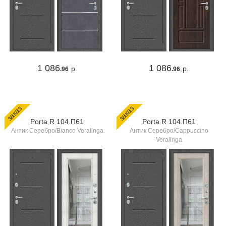
1 086
1 086
р.
р.
.96
.96
заказ
заказ
Porta R 104.П61
Porta R 104.П61
Антик Серебро/Bianco Veralinga
Антик Серебро/Cappuccino
Veralinga