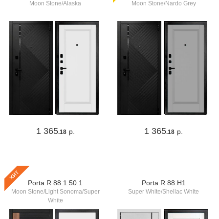
Moon Stone/Alaska
Moon Stone/Nardo Grey
1 365
1 365
р.
р.
.18
.18
хит
Porta R 88.1.50.1
Porta R 88.Н1
Moon Stone/Light Sonoma/Super
Super White/Shellac White
White