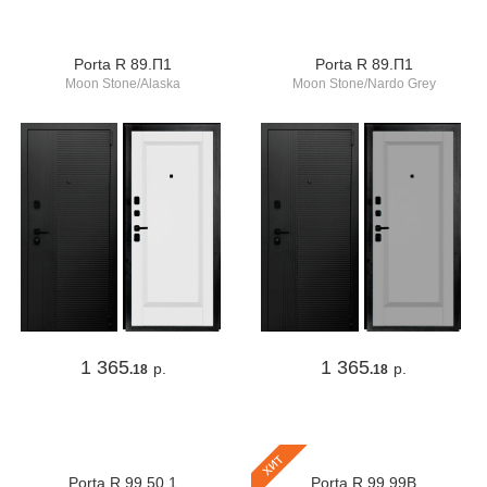
Porta R 89.П1
Porta R 89.П1
Moon Stone/Alaska
Moon Stone/Nardo Grey
1 365
1 365
р.
р.
.18
.18
хит
Porta R 99.50.1
Porta R 99.99В