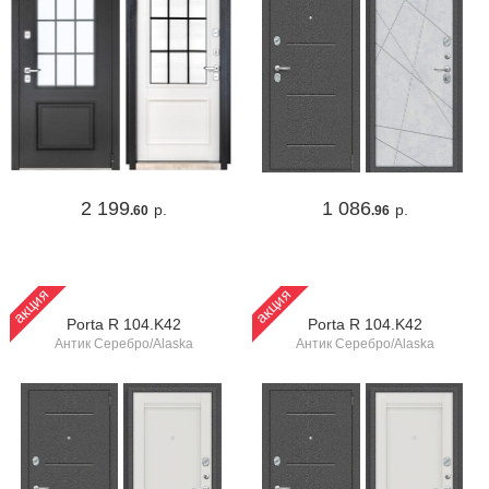
2 199
1 086
р.
р.
.60
.96
акция
акция
Porta R 104.K42
Porta R 104.K42
Антик Серебро/Alaska
Антик Серебро/Alaska