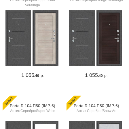
Антик Серебро/Cappuccino
Антик Серебро/Wenge Veralinga
Veralinga
1 055
1 055
р.
р.
.40
.40
заказ
заказ
Porta R 104.П50 (IMP-6)
Porta R 104.П50 (IMP-6)
Антик Серебро/Super White
Антик Серебро/Snow Art