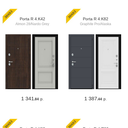
заказ
заказ
Porta R 4.K42
Porta R 4.K82
Almon 28/Nardo Grey
Graphite Pro/Alaska
1 341
1 387
р.
р.
.84
.44
заказ
заказ