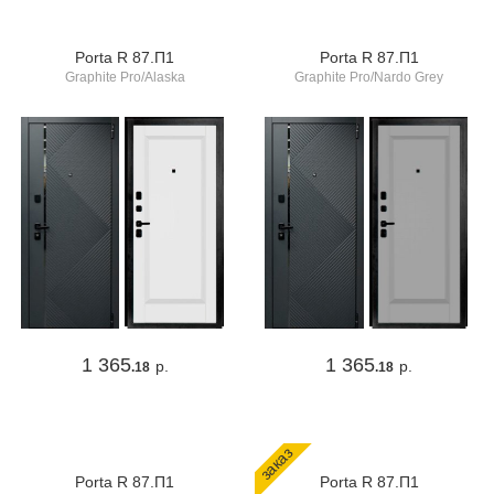
Porta R 87.П1
Porta R 87.П1
Graphite Pro/Alaska
Graphite Pro/Nardo Grey
1 365
1 365
р.
р.
.18
.18
заказ
Porta R 87.П1
Porta R 87.П1