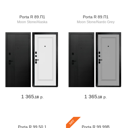
Porta R 89.П1
Porta R 89.П1
Moon Stone/Alaska
Moon Stone/Nardo Grey
1 365
1 365
р.
р.
.18
.18
хит
Porta R 99.50.1
Porta R 99.99В