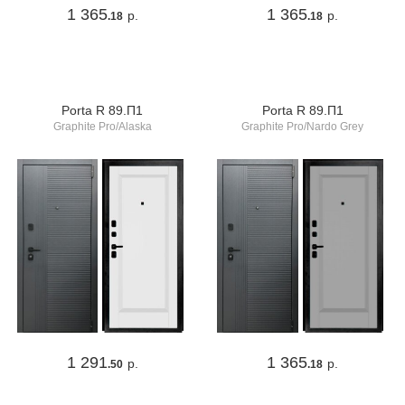
1 365
1 365
р.
р.
.18
.18
Porta R 89.П1
Porta R 89.П1
Graphite Pro/Alaska
Graphite Pro/Nardo Grey
1 291
1 365
р.
р.
.50
.18