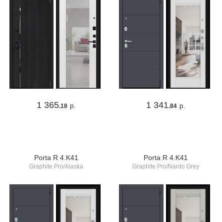
1 365
1 341
р.
р.
.18
.84
Porta R 4.K41
Porta R 4.K41
Graphite Pro/Alaska
Graphite Pro/Nardo Grey