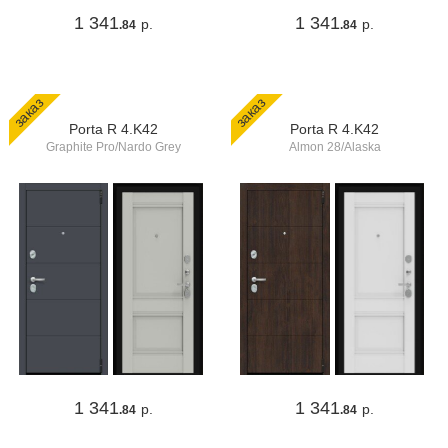
1 341
1 341
р.
р.
.84
.84
заказ
заказ
Porta R 4.K42
Porta R 4.K42
Graphite Pro/Nardo Grey
Almon 28/Alaska
1 341
1 341
р.
р.
.84
.84