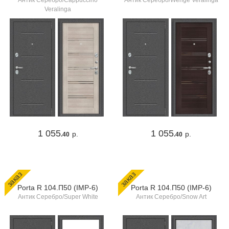
Антик Серебро/Cappuccino
Антик Серебро/Wenge Veralinga
Veralinga
1 055
1 055
р.
р.
.40
.40
заказ
заказ
Porta R 104.П50 (IMP-6)
Porta R 104.П50 (IMP-6)
Антик Серебро/Super White
Антик Серебро/Snow Art