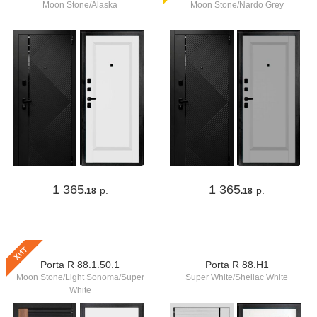
Moon Stone/Alaska
Moon Stone/Nardo Grey
1 365
1 365
р.
р.
.18
.18
хит
Porta R 88.1.50.1
Porta R 88.Н1
Moon Stone/Light Sonoma/Super
Super White/Shellac White
White