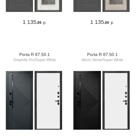
1 135
1 135
р.
р.
.86
.86
Porta R 87.50.1
Porta R 87.50.1
Graphite Pro/Super White
Moon Stone/Super White