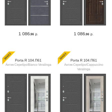
1 086
1 086
р.
р.
.96
.96
заказ
заказ
Porta R 104.П61
Porta R 104.П61
Антик Серебро/Bianco Veralinga
Антик Серебро/Cappuccino
Veralinga