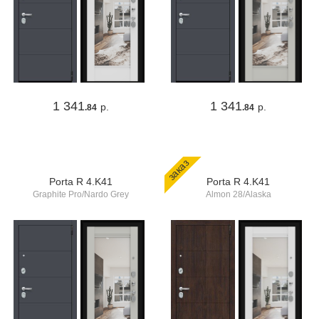
1 341
1 341
р.
р.
.84
.84
заказ
Porta R 4.K41
Porta R 4.K41
Graphite Pro/Nardo Grey
Almon 28/Alaska