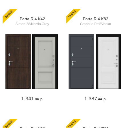
заказ
заказ
Porta R 4.K42
Porta R 4.K82
Almon 28/Nardo Grey
Graphite Pro/Alaska
1 341
1 387
р.
р.
.84
.44
заказ
заказ