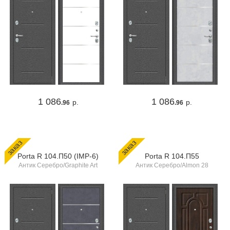
1 086
1 086
р.
р.
.96
.96
заказ
заказ
Porta R 104.П50 (IMP-6)
Porta R 104.П55
Антик Серебро/Graphite Art
Антик Серебро/Almon 28