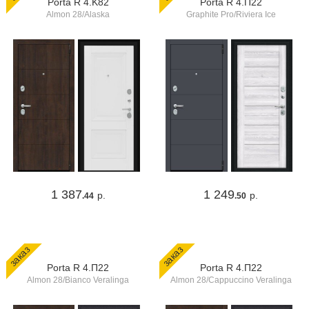
Porta R 4.K82
Porta R 4.П22
Almon 28/Alaska
Graphite Pro/Riviera Ice
1 387
1 249
р.
р.
.44
.50
заказ
заказ
Porta R 4.П22
Porta R 4.П22
Almon 28/Bianco Veralinga
Almon 28/Cappuccino Veralinga