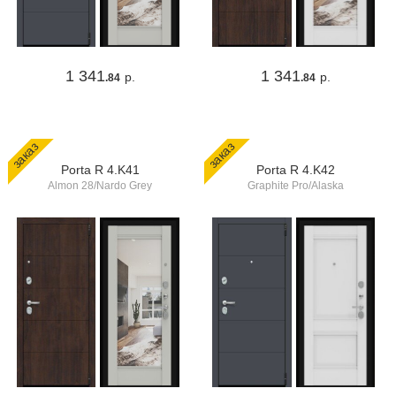
1 341
1 341
р.
р.
.84
.84
заказ
заказ
Porta R 4.K41
Porta R 4.K42
Almon 28/Nardo Grey
Graphite Pro/Alaska