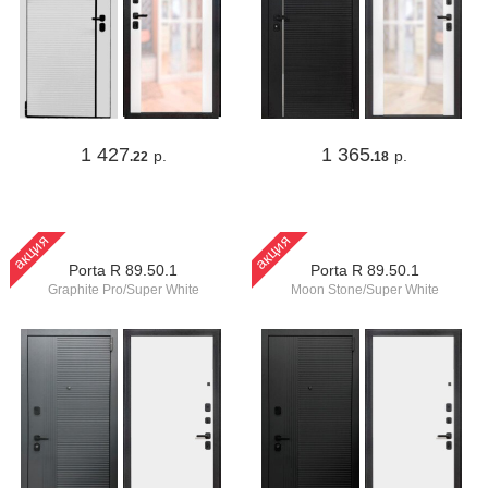
1 427
1 365
р.
р.
.22
.18
акция
акция
Porta R 89.50.1
Porta R 89.50.1
Graphite Pro/Super White
Moon Stone/Super White