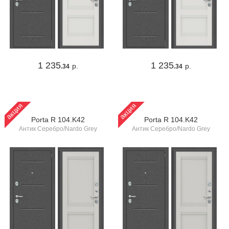
1 235
1 235
р.
р.
.34
.34
акция
акция
Porta R 104.K42
Porta R 104.K42
Антик Серебро/Nardo Grey
Антик Серебро/Nardo Grey