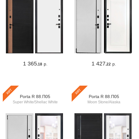
1 365
1 427
р.
р.
.18
.22
хит
хит
Porta R 88.П05
Porta R 88.П05
Super White/Shellac White
Moon Stone/Alaska