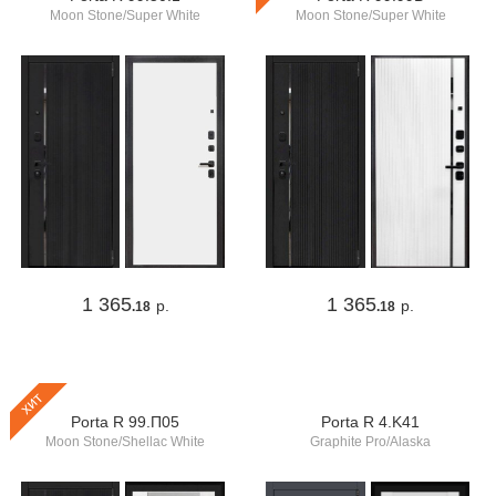
Moon Stone/Super White
Moon Stone/Super White
1 365
1 365
р.
р.
.18
.18
хит
Porta R 99.П05
Porta R 4.K41
Moon Stone/Shellac White
Graphite Pro/Alaska