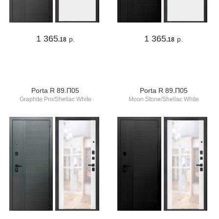
1 365
1 365
р.
р.
.18
.18
Porta R 89.П05
Porta R 89.П05
Graphite Pro/Shellac White
Moon Stone/Shellac White