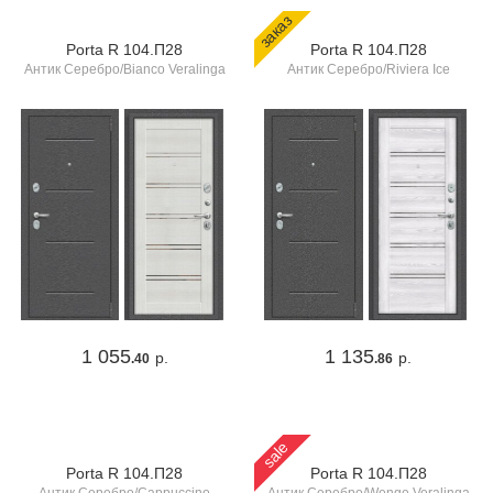
заказ
Porta R 104.П28
Porta R 104.П28
Антик Серебро/Bianco Veralinga
Антик Серебро/Riviera Ice
1 055
1 135
р.
р.
.40
.86
sale
Porta R 104.П28
Porta R 104.П28