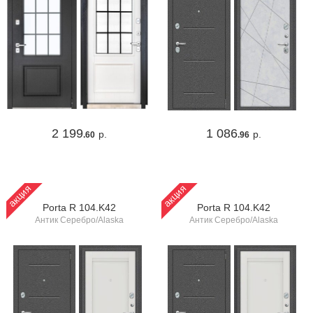
2 199
1 086
р.
р.
.60
.96
акция
акция
Porta R 104.K42
Porta R 104.K42
Антик Серебро/Alaska
Антик Серебро/Alaska