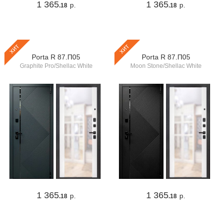
1 365
1 365
р.
р.
.18
.18
хит
хит
Porta R 87.П05
Porta R 87.П05
Graphite Pro/Shellac White
Moon Stone/Shellac White
1 365
1 365
р.
р.
.18
.18