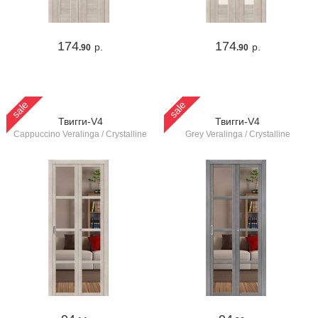
174
174
р.
р.
.90
.90
sale
sale
Твигги-V4
Твигги-V4
Cappuccino Veralinga / Crystalline
Grey Veralinga / Crystalline