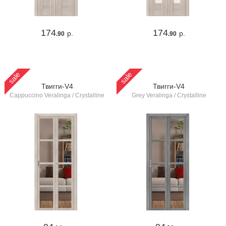
174
174
р.
р.
.90
.90
sale
sale
Твигги-V4
Твигги-V4
Cappuccino Veralinga / Crystalline
Grey Veralinga / Crystalline