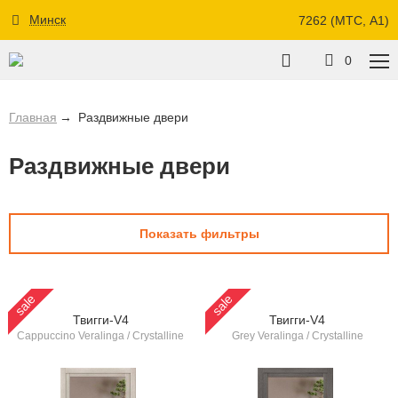
Минск
7262 (МТС, A1)
0
Главная
Раздвижные двери
Раздвижные двери
Показать фильтры
sale
sale
Твигги-V4
Твигги-V4
Cappuccino Veralinga / Crystalline
Grey Veralinga / Crystalline