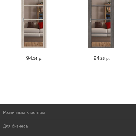
94
94
р.
р.
.14
.26
Розничным клиентам
Для бизнеса