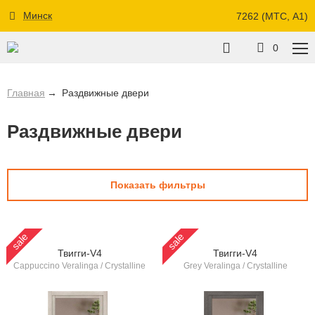
Минск
7262 (МТС, A1)
0
Главная
Раздвижные двери
Раздвижные двери
Показать фильтры
sale
sale
Твигги-V4
Твигги-V4
Cappuccino Veralinga / Crystalline
Grey Veralinga / Crystalline