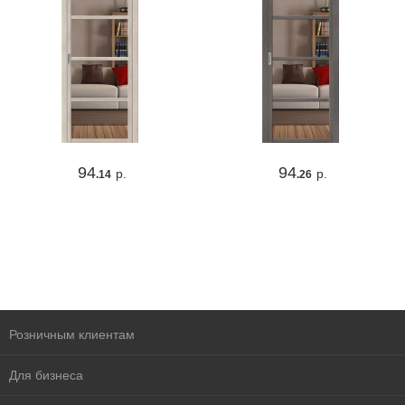
94
94
р.
р.
.14
.26
Розничным клиентам
Для бизнеса