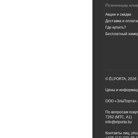
Розничным кли
Акции и скидки
Доставка и оплата
Где купить?
Бесплатный заме
© ĒLPORTA, 2026
Цены и информаци
ООО «ЭльПорта». 
По вопросам покуп
7262 (МТС, A1)
info@elporta.by
Контакты лиц, уп