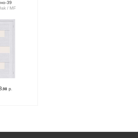
гно-39
Oak / MF
3
р.
.98