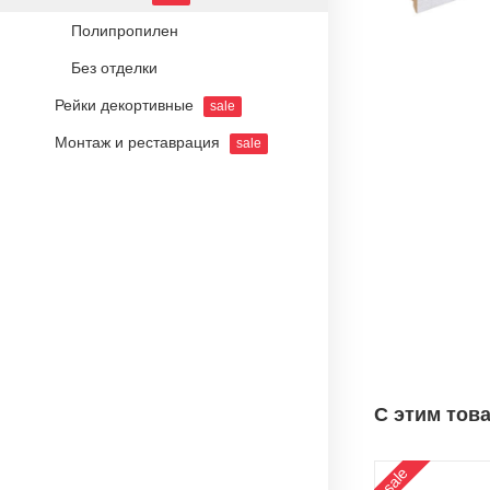
Полипропилен
Без отделки
Рейки декортивные
sale
Монтаж и реставрация
sale
С этим тов
sale