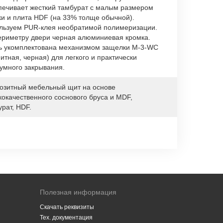
печивает жесткий тамбурат с малым размером
ки и плита HDF (на 33% толще обычной).
льзуем PUR-клея необратимой полимеризации.
ериметру двери черная алюминиевая кромка.
ь укомплектована механизмом защелки M-3-WC
итная, черная) для легкого и практически
умного закрывания.
озитный мебельный щит на основе
кокачественного соснового бруса и MDF,
урат, HDF.
Полезная информация
Скачать реквизиты
Тех. документация