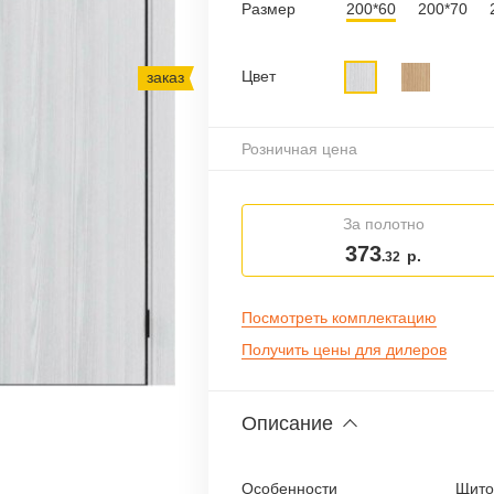
Размер
200*60
200*70
Цвет
заказ
Розничная цена
За полотно
373
р.
.32
Посмотреть комплектацию
Получить цены для дилеров
Описание
Особенности
Щито