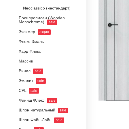
Neoclassico (нестандарт)
Полипропилен (Wooden
Monochrome)
sale
Эксимер
акция
Флекс Эмаль
Хард Флекс
Массив
Винил
sale
Эмалит
sale
CPL
sale
Финиш Флекс
sale
Шпон натуральный
sale
Шпон Файн-Лайн
sale