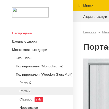
Минск
Акции и скидки
Главная
Меж
Распродажа
Входные двери
Порта
Межкомнатные двери
Эко Шпон
Полипропилен (Monochrome)
Полипропилен (Wooden GlossMatt)
Porta X
Porta Z
Classico
sale
Neoclassico