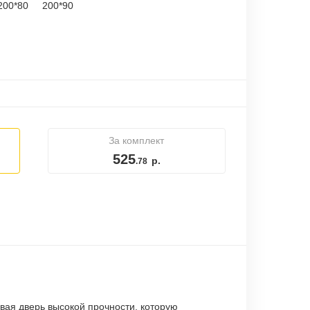
200*80
200*90
За комплект
525
р.
.78
вая дверь высокой прочности, которую