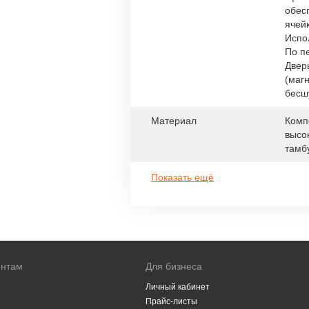
обес
ячей
Испо
По п
Двер
(магн
бесш
Материал
Комп
высо
тамб
Показать ещё
ентам
Для бизнеса
Личный кабинет
Прайс-листы