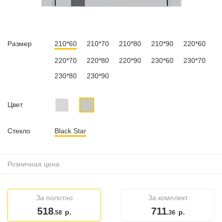
Размер
210*60
210*70
210*80
210*90
220*60
220*70
220*80
220*90
230*60
230*70
230*80
230*90
Цвет
Стекло
Black Star
Розничная цена
За полотно
За комплект
518
711
р.
р.
.58
.36