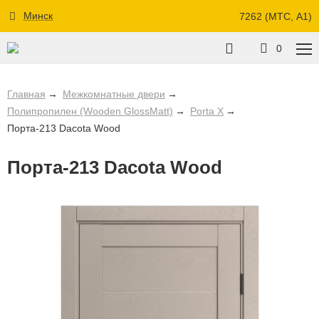
Минск
7262 (МТС, A1)
0
Главная
Межкомнатные двери
Полипропилен (Wooden GlossMatt)
Porta X
Порта-213 Dacota Wood
Порта-213 Dacota Wood