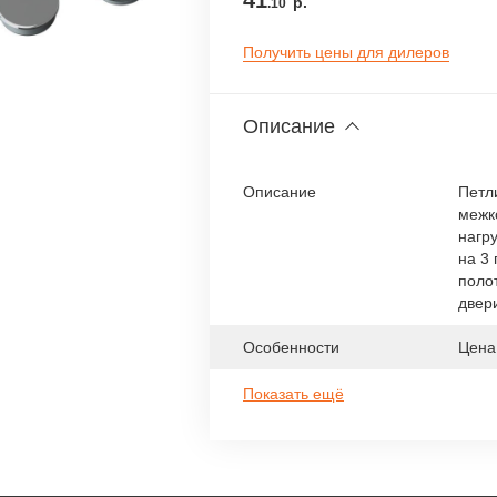
41
р.
.10
Получить цены для дилеров
Описание
Описание
Петл
межк
нагру
на 3
поло
двер
Особенности
Цена
Показать ещё