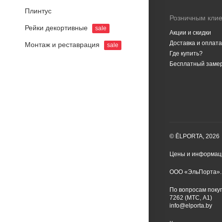
Плинтус
Розничным кли
Рейки декортивные
sale
Акции и скидки
Доставка и оплата
Монтаж и реставрация
sale
Где купить?
Бесплатный заме
© ĒLPORTA, 2026
Цены и информаци
ООО «ЭльПорта». 
По вопросам покуп
7262 (МТС, A1)
info@elporta.by