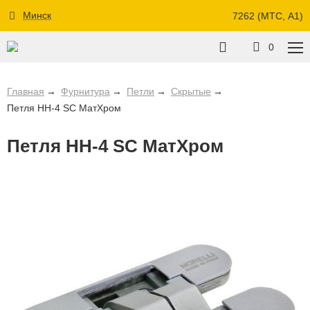
Минск
7262 (МТС, A1)
0
Главная
Фурнитура
Петли
Скрытые
Петля HH-4 SC МатХром
Петля HH-4 SC МатХром