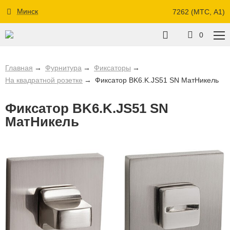
Минск
7262 (МТС, A1)
0
Главная
Фурнитура
Фиксаторы
На квадратной розетке
Фиксатор BK6.K.JS51 SN МатНикель
Фиксатор BK6.K.JS51 SN
МатНикель