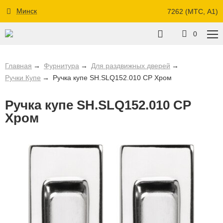
Минск
7262 (МТС, A1)
0
Главная
Фурнитура
Для раздвижных дверей
Ручки Купе
Ручка купе SH.SLQ152.010 CP Хром
Ручка купе SH.SLQ152.010 CP
Хром